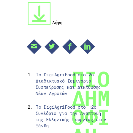
Λήψη
Το DigiAgriFood στο 2ο
Διαδικτυακό Σεμινάριο
Συσπείρωσης και Δικτύωσης
Νέων Αγροτών
Το DigiAgriFood στο 12ο
Συνέδριο για την Ανάπτυξη
της Ελληνικής Γεωργίας στην
Ξάνθη