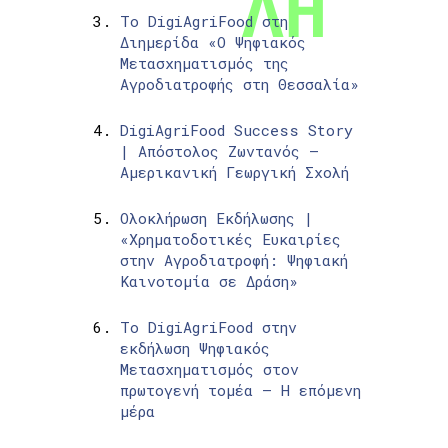
Το DigiAgriFood στη
Διημερίδα «Ο Ψηφιακός
Μετασχηματισμός της
Αγροδιατροφής στη Θεσσαλία»
DigiAgriFood Success Story
| Απόστολος Ζωντανός –
Αμερικανική Γεωργική Σχολή
Ολοκλήρωση Εκδήλωσης |
«Χρηματοδοτικές Ευκαιρίες
στην Αγροδιατροφή: Ψηφιακή
Καινοτομία σε Δράση»
Το DigiAgriFood στην
εκδήλωση Ψηφιακός
Μετασχηματισμός στον
πρωτογενή τομέα – Η επόμενη
μέρα