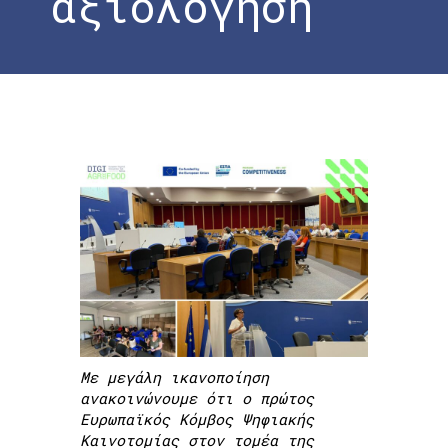
αξιολόγηση
Home
»
Το #DigiAgriFood ολοκληρώνει με
επιτυχία την πρώτη του επίσημη
αξιολόγηση
Με μεγάλη ικανοποίηση
ανακοινώνουμε ότι ο πρώτος
Ευρωπαϊκός Κόμβος Ψηφιακής
Καινοτομίας στον τομέα της