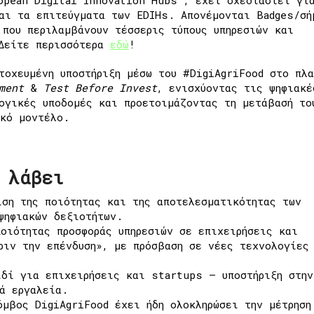
αι τα επιτεύγματα των EDIHs. Απονέμονται Badges/σή
 που περιλαμβάνουν τέσσερις τύπους υπηρεσιών και
 Δείτε περισσότερα
εδώ
!
οχευμένη υποστήριξη μέσω του #DigiAgriFood στο πλα
ment
&
Test Before Invest
, ενισχύοντας τις ψηφιακέ
ογικές υποδομές και προετοιμάζοντας τη μετάβασή το
ακό μοντέλο.
 λάβει
ιση της ποιότητας και της
αποτελεσματικότητας των
 ψηφιακών
δεξιοτήτων.
ποιότητας προσφοράς υπηρεσιών σε
επιχειρήσεις και
πριν την επένδυση», με
πρόσβαση σε νέες τεχνολογίες
ιδί για επιχειρήσεις και startups — υποστήριξη
στην
κά εργαλεία.
όμβος DigiAgriFood έχει ήδη ολοκληρώσει
την μέτρηση