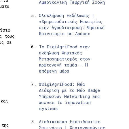
Αμερικανική Γεωργική Σχολή
ματα
Ολοκλήρωση Εκδήλωσης |
«Χρηματοδοτικές Ευκαιρίες
στην Αγροδιατροφή: Ψηφιακή
ίσιο
Καινοτομία σε Δράση»
ς τους
υς σε
Το DigiAgriFood στην
εκδήλωση Ψηφιακός
Μετασχηματισμός στον
πρωτογενή τομέα – Η
επόμενη μέρα
#DigiAgriFood: Νέα
Διάκριση με το Νέο Badge
Υπηρεσιών Networking and
 και
access to innovation
systems
Διαδικτυακό Εκπαιδευτικό
 της
Σεμινάριο | Χαρτογραφώντας