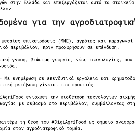
ωγών στην Ελλάδα και
επεξεργάζεται αυτά τα στοιχεία
έλλον.
δομένα για την αγροδιατροφικ
μεσαίες επιχειρήσεις (ΜΜΕ), αγρότες
και παραγωγοί
τικό περιβάλλον,
πριν προχωρήσουν σε επένδυση.
ιακή γνώση, βιώσιμη γεωργία, νέες
τεχνολογίες, που
λυσίδα.
 Με ενημέρωση σε επενδυτικά
εργαλεία και χρηματοδ
ματική μετάβαση
γίνεται πιο προσιτός.
AgriFood ενισχύει την υιοθέτηση τεχνολογιών αιχμή
εωργίας με σεβασμό στο περιβάλλον, συμβάλλοντας στη
ραιτέρω τη θέση του #DigiAgriFood ως σημείο αναφορά
ομία στον αγροδιατροφικό τομέα.