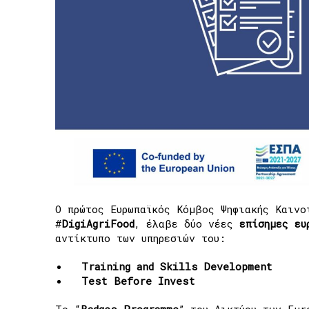
Ο πρώτος Ευρωπαϊκός Κόμβος Ψηφιακής Καινο
#
DigiAgriFood
, έλαβε δύο νέες
επίσημες ευ
αντίκτυπο των υπηρεσιών του:
Training and Skills Development
Test Before Invest
Το “
Badges Programme
” του Δικτύου των Eur