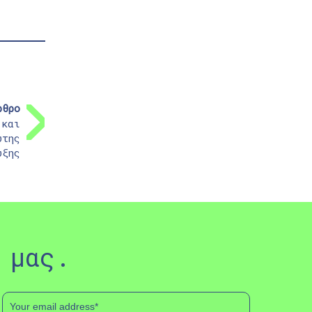
ρθρο
 και
ύτης
υξης
 μας.