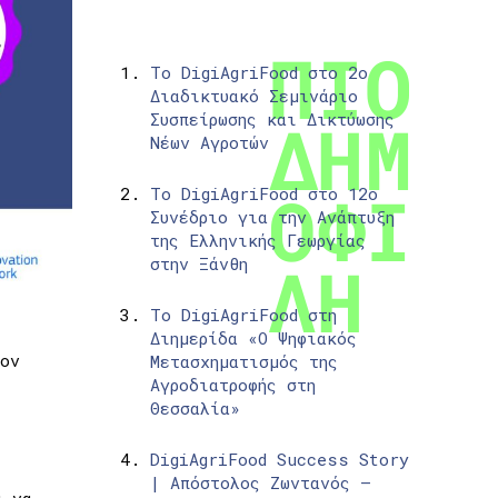
Το DigiAgriFood στο 2ο
Διαδικτυακό Σεμινάριο
Συσπείρωσης και Δικτύωσης
Νέων Αγροτών
Το DigiAgriFood στο 12ο
Συνέδριο για την Ανάπτυξη
της Ελληνικής Γεωργίας
στην Ξάνθη
Το DigiAgriFood στη
Διημερίδα «Ο Ψηφιακός
ον
Μετασχηματισμός της
Αγροδιατροφής στη
Θεσσαλία»
DigiAgriFood Success Story
| Απόστολος Ζωντανός –
α να