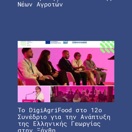
Νέων Αγροτών
Ψη
Δρ
Το DigiAgriFood στο 12ο
Το
Συνέδριο για την Ανάπτυξη
εκ
της Ελληνικής Γεωργίας
Με
στην Ξάνθη
πρ