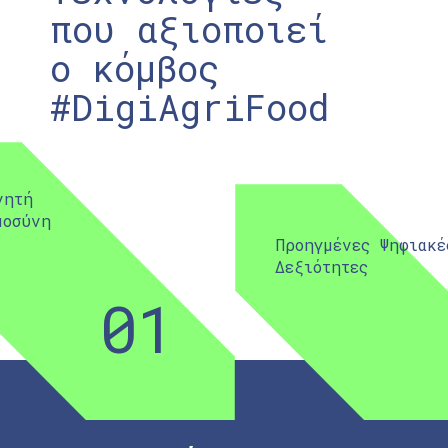
που αξιοποιεί
ο κόμβος
#DigiAgriFood
νητή
μοσύνη
Προηγμένες Ψηφιακέ
Δεξιότητες
01