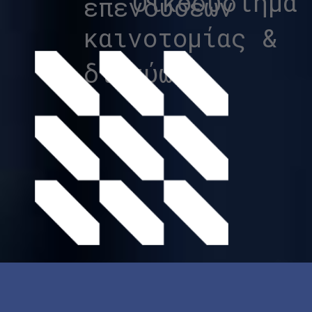
Οικοσύστημα
επενδύσεων
καινοτομίας &
δικτύωση