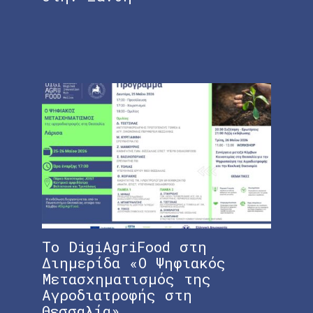
επ
Το DigiAgriFood στη
#D
Διημερίδα «Ο Ψηφιακός
Δι
Μετασχηματισμός της
Υπ
Αγροδιατροφής στη
ac
Θεσσαλία»
sy