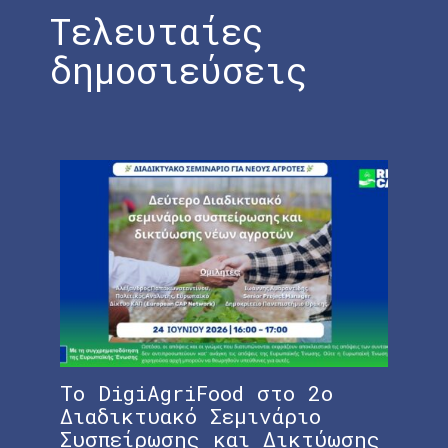
Τελευταίες
δημοσιεύσεις
Το DigiAgriFood στο 2ο
Ολ
Διαδικτυακό Σεμινάριο
«Χ
Συσπείρωσης και Δικτύωσης
στ