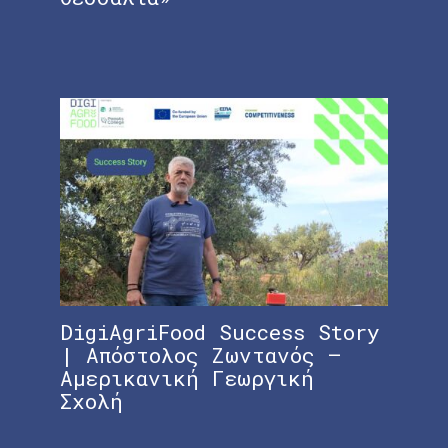
DigiAgriFood Success Story
Δι
| Απόστολος Ζωντανός –
Σε
Αμερικανική Γεωργική
τη
Σχολή
Πρ
Αν
Πρ