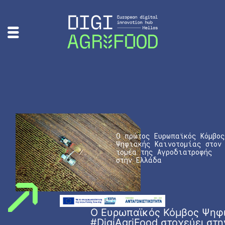
Ο πρώτος Ευρωπαϊκός Κόμβος
Ψηφιακής Καινοτομίας στον
τομέα της Αγροδιατροφής
στην Ελλάδα
Ο Ευρωπαϊκός Κόμβος Ψηφι
#DigiAgriFood στοχεύει στ