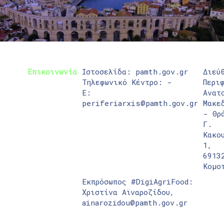
Επικοινωνία
Ιστοσελίδα: pamth.gov.gr
Διεύ
Τηλεφωνικό Κέντρο: -
Περι
E:
Ανατ
periferiarxis@pamth.gov.gr
Μακε
- Θρ
Γ.
Κακο
1,
6913
Κομο
Εκπρόσωπος #DigiAgriFood:
Χριστίνα Αϊναροζίδου,
ainarozidou@pamth.gov.gr