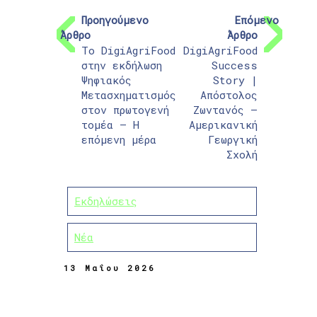
Προηγούμενο
Επόμενο
Άρθρο
Άρθρο
Το DigiAgriFood
DigiAgriFood
στην εκδήλωση
Success
Ψηφιακός
Story |
Μετασχηματισμός
Απόστολος
στον πρωτογενή
Ζωντανός –
τομέα – Η
Αμερικανική
επόμενη μέρα
Γεωργική
Σχολή
Εκδηλώσεις
Νέα
13 Μαΐου 2026