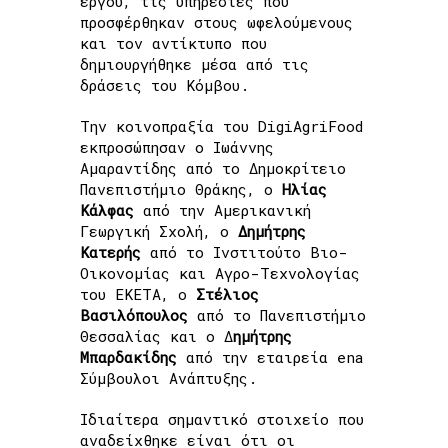
έργου, τις υπηρεσίες που
προσφέρθηκαν στους ωφελούμενους
και τον αντίκτυπο που
δημιουργήθηκε μέσα από τις
δράσεις του Κόμβου.
Την κοινοπραξία του DigiAgriFood
εκπροσώπησαν ο Ιωάννης
Αμαραντίδης από το Δημοκρίτειο
Πανεπιστήμιο Θράκης, ο
Ηλίας
Κάλφας
από την Αμερικανική
Γεωργική Σχολή, ο
Δημήτρης
Κατερής
από το Ινστιτούτο Βιο-
Οικονομίας και Αγρο-Τεχνολογίας
του ΕΚΕΤΑ, ο
Στέλιος
Βασιλόπουλος
από το Πανεπιστήμιο
Θεσσαλίας και ο Δ
ημήτρης
Μπαρδακίδης
από την εταιρεία ena
Σύμβουλοι Ανάπτυξης.
Ιδιαίτερα σημαντικό στοιχείο που
αναδείχθηκε είναι ότι οι