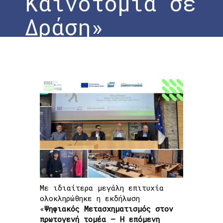
Καινοτομία σε
Δράση»
Home
»
Ολοκλήρωση Εκδήλωσης | «Χρηματοδοτικές
Ευκαιρίες στην Αγροδιατροφή: Ψηφιακή
Καινοτομία σε Δράση»
Με ιδιαίτερα μεγάλη επιτυχία
ολοκληρώθηκε η εκδήλωση
«
Ψηφιακός Μετασχηματισμός στον
πρωτογενή τομέα – Η επόμενη