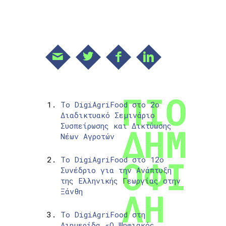
Το DigiAgriFood στο 2ο
Διαδικτυακό Σεμινάριο
Συσπείρωσης και Δικτύωσης
Νέων Αγροτών
Το DigiAgriFood στο 12ο
Συνέδριο για την Ανάπτυξη
της Ελληνικής Γεωργίας στην
Ξάνθη
Το DigiAgriFood στη
Διημερίδα «Ο Ψηφιακός