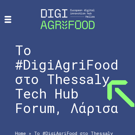
Το
#DigiAgriFood
στο Thessaly
Tech Hub
Forum, Λάρισα
Home
»
Το #DigiAgriFood στο Thessaly