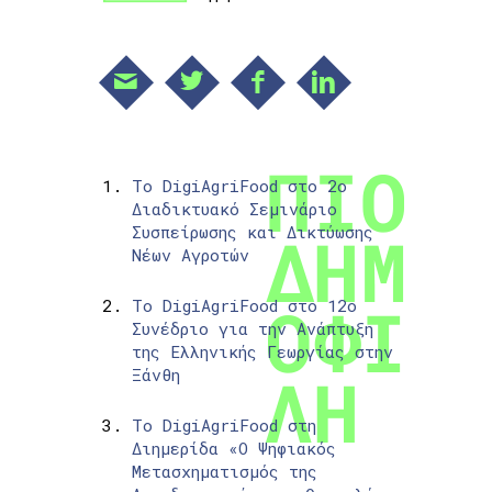
Το DigiAgriFood στο 2ο
Διαδικτυακό Σεμινάριο
Συσπείρωσης και Δικτύωσης
Νέων Αγροτών
Το DigiAgriFood στο 12ο
Συνέδριο για την Ανάπτυξη
της Ελληνικής Γεωργίας στην
Ξάνθη
Το DigiAgriFood στη
Διημερίδα «Ο Ψηφιακός
Μετασχηματισμός της