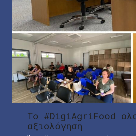
Το #DigiAgriFood ολ
αξιολόγηση