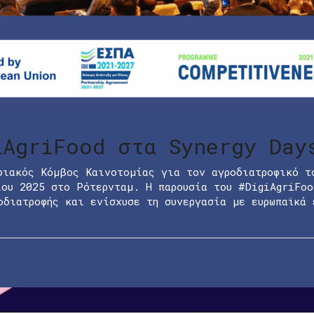
iAgriFood στα Synergy Day
φιακός Κόμβος Καινοτομίας για τον αγροδιατροφικό τ
ου 2025 στο Ρότερνταμ. Η παρουσία του #DigiAgriFoo
οδιατροφής και ενίσχυσε τη συνεργασία με ευρωπαϊκά 