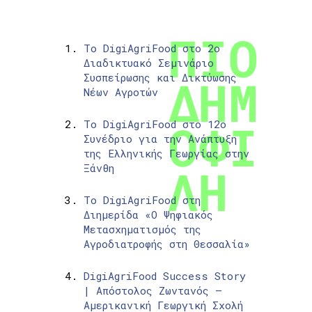
Το DigiAgriFood στο 2ο
Διαδικτυακό Σεμινάριο
Συσπείρωσης και Δικτύωσης
Νέων Αγροτών
Το DigiAgriFood στο 12ο
Συνέδριο για την Ανάπτυξη
της Ελληνικής Γεωργίας στην
Ξάνθη
Το DigiAgriFood στη
Διημερίδα «Ο Ψηφιακός
Μετασχηματισμός της
Αγροδιατροφής στη Θεσσαλία»
DigiAgriFood Success Story
| Απόστολος Ζωντανός –
Αμερικανική Γεωργική Σχολή