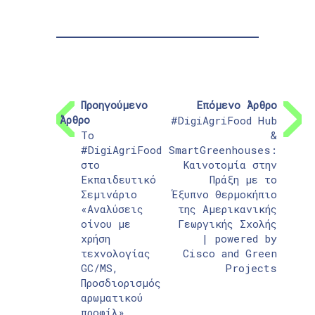
Προηγούμενο
Επόμενο Άρθρο
Άρθρο
#DigiAgriFood Hub
Το
&
#DigiAgriFood
SmartGreenhouses:
στο
Καινοτομία στην
Εκπαιδευτικό
Πράξη με το
Σεμινάριο
Έξυπνο Θερμοκήπιο
«Αναλύσεις
της Αμερικανικής
οίνου με
Γεωργικής Σχολής
χρήση
| powered by
τεχνολογίας
Cisco and Green
GC/MS,
Projects
Προσδιορισμός
αρωματικού
προφίλ»