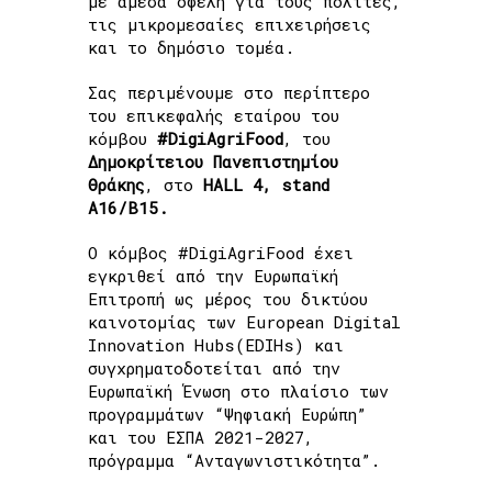
με άμεσα οφέλη για τους πολίτες,
τις μικρομεσαίες επιχειρήσεις
και το δημόσιο τομέα.
Σας περιμένουμε στο περίπτερο
του επικεφαλής εταίρου του
κόμβου
#DigiAgriFood
, του
Δημοκρίτειου Πανεπιστημίου
Θράκης
, στο
HALL 4, stand
A16/B15.
Ο κόμβος #DigiAgriFood έχει
εγκριθεί από την Ευρωπαϊκή
Επιτροπή ως μέρος του δικτύου
καινοτομίας των European Digital
Innovation Hubs(EDIHs) και
συγχρηματοδοτείται από την
Ευρωπαϊκή Ένωση στο πλαίσιο των
προγραμμάτων “Ψηφιακή Ευρώπη”
και του ΕΣΠΑ 2021-2027,
πρόγραμμα “Ανταγωνιστικότητα”.