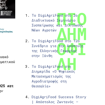
Το DigiAgriFood στο 2ο
Διαδικτυακό Σεμινάριο
Συσπείρωσης και Δικτύωσης
Νέων Αγροτών
Το DigiAgriFood στο 12ο
Συνέδριο για την Ανάπτυξη
της Ελληνικής Γεωργίας
στην Ξάνθη
τυακό
ωματικού
Το DigiAgriFood στη
Διημερίδα «Ο Ψηφιακός
Μετασχηματισμός της
Αγροδιατροφής στη
025
και
Θεσσαλία»
ην
DigiAgriFood Success Story
| Απόστολος Ζωντανός –