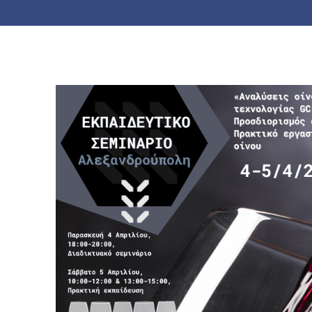
Home
»
Το #DigiAgriFood στο Εκπαιδευτικό Σεμ
Προσδιορισμός αρωματικού προφίλ» Πρακτικό εργ