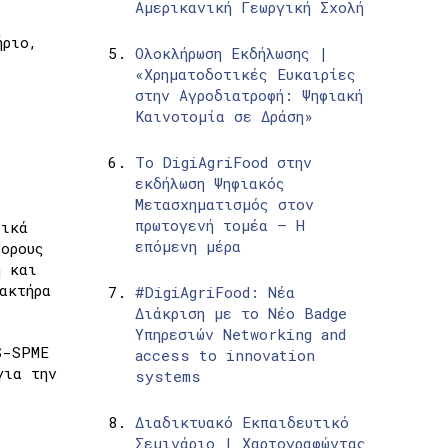
Αμερικανική Γεωργική Σχολή
ήριο,
Ολοκλήρωση Εκδήλωσης |
«Χρηματοδοτικές Ευκαιρίες
στην Αγροδιατροφή: Ψηφιακή
Καινοτομία σε Δράση»
Το DigiAgriFood στην
εκδήλωση Ψηφιακός
Μετασχηματισμός στον
πρωτογενή τομέα – Η
νικά
επόμενη μέρα
ορους
η και
ακτήρα
#DigiAgriFood: Νέα
Διάκριση με το Νέο Badge
Υπηρεσιών Networking and
S-SPME
access to innovation
για την
systems
Διαδικτυακό Εκπαιδευτικό
Σεμινάριο | Χαρτογραφώντας