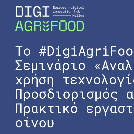
Το #DigiAgriFoo
Σεμινάριο «Αναλ
χρήση τεχνολογί
Προσδιορισμός α
Πρακτικό εργαστ
οίνου