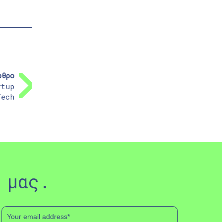
ρθρο
rtup
Tech
 μας.