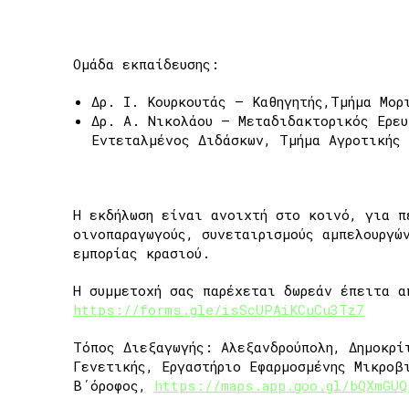
Ομάδα εκπαίδευσης:
Δρ. Ι. Κουρκουτάς – Καθηγητής,Τμήμα Μορ
Δρ. Α. Νικολάου – Μεταδιδακτορικός Ερευ
Εντεταλμένος Διδάσκων, Τμήμα Αγροτικής
Η εκδήλωση είναι ανοιχτή στο κοινό, για π
οινοπαραγωγούς, συνεταιρισμούς αμπελουργώ
εμπορίας κρασιού.
Η συμμετοχή σας παρέχεται δωρεάν έπειτα α
https://forms.gle/isScUPAiKCuCu3Tz7
Τόπος Διεξαγωγής: Αλεξανδρούπολη, Δημοκρί
Γενετικής, Εργαστήριο Εφαρμοσμένης Μικροβ
Β΄όροφος,
https://maps.app.goo.gl/bQXmGUQ