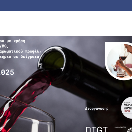
ινάριο «Αναλύσεις οίνου με χρήση τεχνολογίας GC/MS,
αστήριο σε δείγματα οίνου