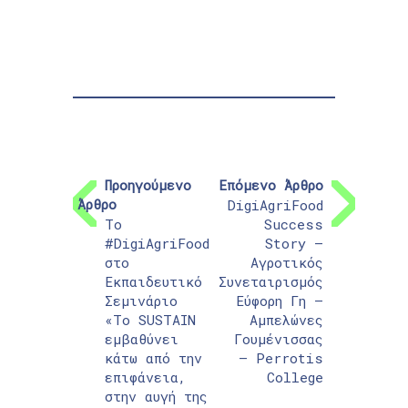
Προηγούμενο
Επόμενο Άρθρο
Άρθρο
DigiAgriFood
Το
Success
#DigiAgriFood
Story –
στο
Αγροτικός
Εκπαιδευτικό
Συνεταιρισμός
Σεμινάριο
Εύφορη Γη –
«Το SUSTAIN
Αμπελώνες
εμβαθύνει
Γουμένισσας
κάτω από την
– Perrotis
επιφάνεια,
College
στην αυγή της