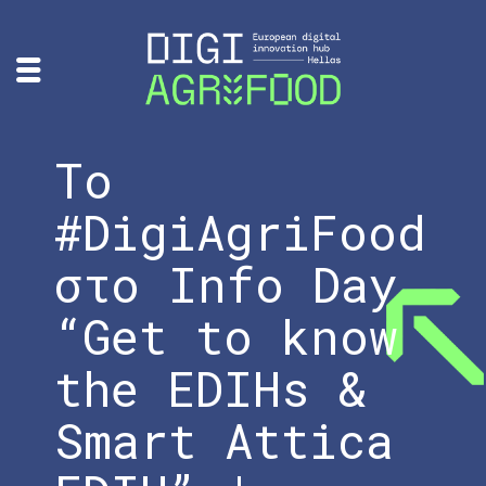
To
#DigiAgriFood
στο Info Day
“Get to know
the EDIHs &
Smart Attica