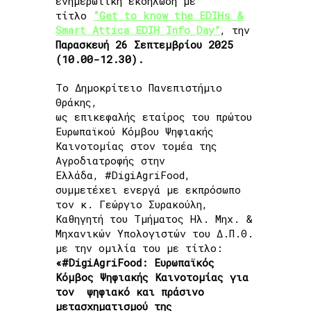
ενημερωτική εκδήλωση με
αλυσίδας –
τίτλο
“Get to know the EDIHs &
Smart Attica EDIH Info Day”
, την
Παρασκευή 26 Σεπτεμβρίου 2025
Virtual Event
(10.00-12.30).
Το Δημοκρίτειο Πανεπιστήμιο
Θράκης,
ως επικεφαλής εταίρος του πρώτου
Home
»
To #DigiAgriFood στο Info Day “Get to
Ευρωπαϊκού Κόμβου Ψηφιακής
know the EDIHs & Smart Attica EDIH” |
Καινοτομίας στον τομέα της
#DigiAgriFood: Ευρωπαϊκός Κόμβος Ψηφιακής
Αγροδιατροφής στην
Καινοτομίας για τον ψηφιακό και πράσινο
Ελλάδα, #DigiAgriFood,
μετασχηματισμού της Αγροδιατροφικής αλυσίδας
συμμετέχει ενεργά με εκπρόσωπο
Virtual Event
τον κ. Γεώργιο Συρακούλη,
Καθηγητή του Τμήματος Ηλ. Μηχ. &
Μηχανικών Υπολογιστών του Δ.Π.Θ.
με την ομιλία του με τίτλο:
«#DigiAgriFood: Ευρωπαϊκός
Κόμβος Ψηφιακής Καινοτομίας για
τον ψηφιακό και πράσινο
μετασχηματισμού της