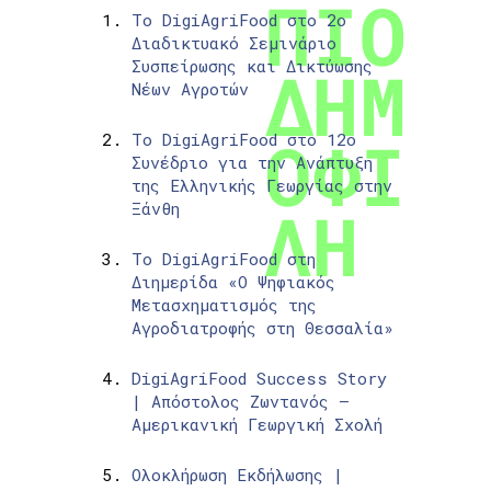
Το DigiAgriFood στο 2ο
Διαδικτυακό Σεμινάριο
Συσπείρωσης και Δικτύωσης
Νέων Αγροτών
Το DigiAgriFood στο 12ο
Συνέδριο για την Ανάπτυξη
της Ελληνικής Γεωργίας στην
Ξάνθη
Το DigiAgriFood στη
Διημερίδα «Ο Ψηφιακός
Μετασχηματισμός της
Αγροδιατροφής στη Θεσσαλία»
DigiAgriFood Success Story
| Απόστολος Ζωντανός –
Αμερικανική Γεωργική Σχολή
Ολοκλήρωση Εκδήλωσης |