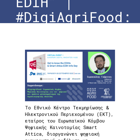
EDIH” |
#DigiAgriFood:
Ευρωπαϊκός
Κόμβος Ψηφιακής
Καινοτομίας για
τον ψηφιακό και
πράσινο
μετασχηματισμού
Το Εθνικό Κέντρο Τεκμηρίωσης &
Ηλεκτρονικού Περιεχομένου (ΕΚΤ),
της
εταίρος του Ευρωπαϊκού Κόμβου
Ψηφιακής Καινοτομίας Smart
Αγροδιατροφικής
Attica, διοργανώνει ψηφιακή