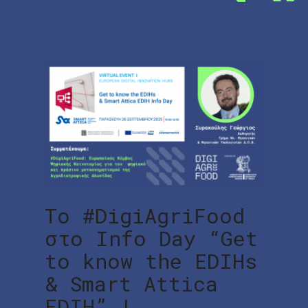
To #DigiAgriFood
στο Info Day “Get
to know the EDIHs
& Smart Attica
EDIH” |