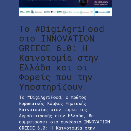
Το #DigiAgriFood
στο INNOVATION
GREECE 6.0: Η
Καινοτομία στην
Ελλάδα και οι
Φορείς που την
Υποστηρίζουν
Το #DigiAgriFood, ο πρώτος
Ευρωπαϊκός Κόμβος Ψηφιακής
Καινοτομίας στον τομέα της
Αγροδιατροφής στην Ελλάδα, θα
συμμετάσχει στο συνέδριο INNOVATION
GREECE 6.0: Η Καινοτομία στην