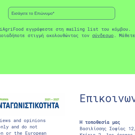
iAgriFood εγγράφεστε στη mailing list του κόμβου.
ποιαδήποτε στιγμή ακολουθώντας τον
σύνδεσμο
. Μάθετ
Επικοινω
iews and opinions
Η τοποθεσία μας
nly and do not
Βασιλίσσης Σοφίας 12
on or the European
Κτίριο 2, 1ος όροφος