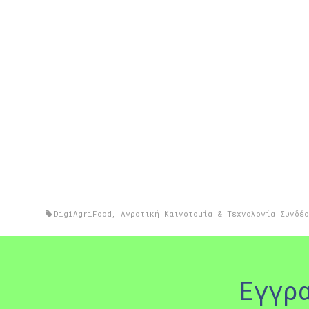
DigiAgriFood
,
Αγροτική Καινοτομία & Τεχνολογία Συνδέο
Εγγρ