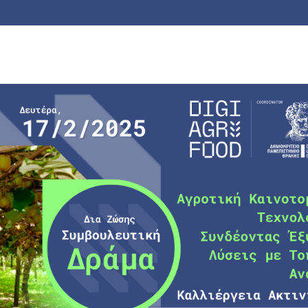
λευτικής: “Αγροτική Καινοτομία & Τεχνολογία, Συνδέ
εια Ακτινιδίου