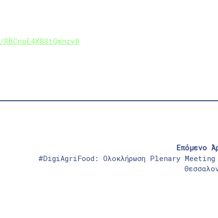
l/RBCnpE4XB3tQmnzy8
Επόμενο Ά
#DigiAgriFood: Ολοκλήρωση Plenary Meeting
Θεσσαλο