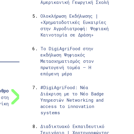
Αμερικανική Γεωργική Σχολή
Ολοκλήρωση Εκδήλωσης |
«Χρηματοδοτικές Ευκαιρίες
στην Αγροδιατροφή: Ψηφιακή
Καινοτομία σε Δράση»
Το DigiAgriFood στην
εκδήλωση Ψηφιακός
Μετασχηματισμός στον
πρωτογενή τομέα – Η
επόμενη μέρα
#DigiAgriFood: Νέα
ρθρο
Διάκριση με το Νέο Badge
 στη
Υπηρεσιών Networking and
νίκη
access to innovation
systems
Διαδικτυακό Εκπαιδευτικό
Σεμινάριο | Χαρτογραφώντας