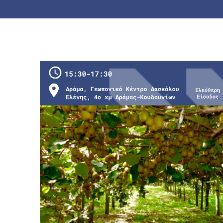
Home
»
Το #DigiAgriFood στην Εκδήλωση Συμβου
Έξυπνες Λύσεις με Τοπικές Ανάγκες”, Καλλιέργ