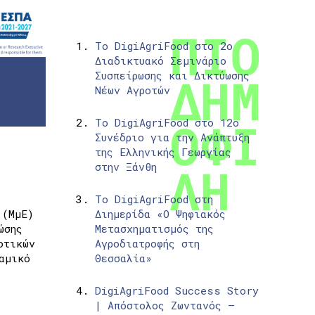
Το DigiAgriFood στο 2ο
Διαδικτυακό Σεμινάριο
Συσπείρωσης και Δικτύωσης
Νέων Αγροτών
Το DigiAgriFood στο 12ο
Συνέδριο για την Ανάπτυξη
της Ελληνικής Γεωργίας
στην Ξάνθη
Το DigiAgriFood στη
 (ΜμΕ)
Διημερίδα «Ο Ψηφιακός
ώσης
Μετασχηματισμός της
οτικών
Αγροδιατροφής στη
αμικό
Θεσσαλία»
DigiAgriFood Success Story
| Απόστολος Ζωντανός –