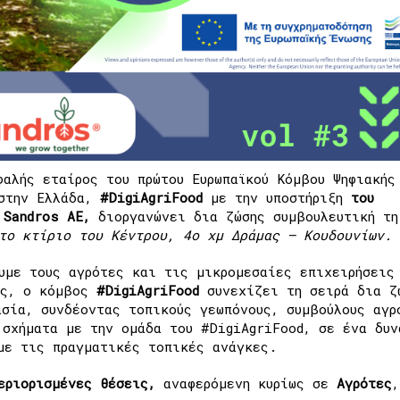
φαλής εταίρος του πρώτου Ευρωπαϊκού Κόμβου Ψηφιακής
 στην Ελλάδα,
#DigiAgriFood
με την υποστήριξη
του
Sandros AE,
διοργανώνει δια ζώσης συμβουλευτική τη
το κτίριο του Κέντρου, 4
ο
χμ Δράμας – Κουδουνίων.
υμε τους αγρότες και τις μικρομεσαίες επιχειρήσεις
ις, ο κόμβος
#DigiAgriFood
συνεχίζει τη σειρά δια ζ
ασία, συνδέοντας τοπικούς γεωπόνους, συμβούλους αγρ
 σχήματα με την ομάδα του #DigiAgriFood, σε ένα δυν
με τις πραγματικές τοπικές ανάγκες.
εριορισμένες θέσεις,
αναφερόμενη κυρίως σε
Αγρότες
,