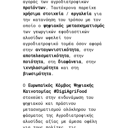
αγοράς των αγροδιατροφικών
προϊόντων
. Ταυτόχρονα παρείχε
χρήσιμα
στοιχεία
/
εργαλεία
για
την κατανόηση του τρόπου με τον
οποίο ο
ψηφιακός μετασχηματισμός
των γεωργικών εφοδιαστικών
αλυσίδων ωφελεί τον
αγροδιατροφικό τομέα όσον αφορά
στην
ανταγωνιστικότητα
, στην
αποτελεσματικότητα
, στην
ποιότητα
, στη
διαφάνεια
, στην
ιχνηλασιμότητα
και στη
βιωσιμότητα
.
Ο
Ευρωπαϊκός Κόμβος Ψηφιακής
Καινοτομίας #DigiAgriFood
στοχεύει στην ενδυνάμωση του
ψηφιακού και πράσινου
μετασχηματισμού ολόκληρου του
φάσματος της Αγροδιατροφικής
αλυσίδας αξίας με άμεσα οφέλη
για τους πολίτες, τις