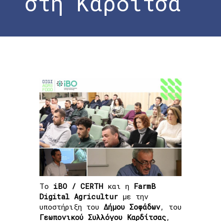
στη Καρδίτσα
Home
»
Ολοκλήρωση Εκδήλωσης «Ψηφιακός
Μετασχηματισμός στη Γεωργία και τη
Βιωσιμότητα» στη Καρδίτσα
Το
iBO / CERTH
και η
FarmB
Digital Agricultur
με την
υποστήριξη του
Δήμου
Σοφάδων
, του
Γεωπονικού
Συλλόγου
Καρδίτσας
,