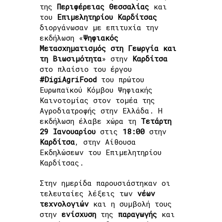
της
Περιφέρειας
Θεσσαλίας
και
του
Επιμελητηρίου
Καρδίτσας
διοργάνωσαν με επιτυχία την
εκδήλωση «
Ψηφιακός
Μετασχηματισμός στη Γεωργία και
τη Βιωσιμότητα
» στην
Καρδίτσα
στο πλαίσιο του έργου
#DigiAgriFood
του πρώτου
Ευρωπαϊκού Κόμβου Ψηφιακής
Καινοτομίας στον τομέα της
Αγροδιατροφής στην Ελλάδα.
Η
εκδήλωση έλαβε χώρα τη
Τετάρτη
29
Ιανουαρίου
στις
18:00
στην
Καρδίτσα
, στην Αίθουσα
Εκδηλώσεων του Επιμελητηρίου
Καρδίτσας.
Στην ημερίδα παρουσιάστηκαν οι
τελευταίες λέξεις των
νέων
τεχνολογιών
και η συμβολή τους
στην
ενίσχυση
της
παραγωγής
και