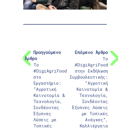
Προηγούμενο
Επόμενο Άρθρο
Άρθρο
Το
Το
#DigiAgriFood
#DigiAgriFood
στην Εκδήλωση
στο
Συμβουλευτικής:
Εργαστήριο:
“Αγροτική
“Αγροτική
Καινοτομία &
Καινοτομία &
Τεχνολογία,
Τεχνολογία,
Συνδέοντας
Συνδέοντας
Έξυπνες Λύσεις
Έξυπνες
με Τοπικές
Λύσεις με
Ανάγκες”,
Τοπικές
Καλλιέργεια