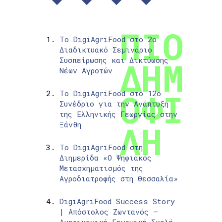
Το DigiAgriFood στο 2ο
Διαδικτυακό Σεμινάριο
Συσπείρωσης και Δικτύωσης
Νέων Αγροτών
Το DigiAgriFood στο 12ο
Συνέδριο για την Ανάπτυξη
της Ελληνικής Γεωργίας στην
Ξάνθη
Το DigiAgriFood στη
Διημερίδα «Ο Ψηφιακός
Μετασχηματισμός της
Αγροδιατροφής στη Θεσσαλία»
DigiAgriFood Success Story
| Απόστολος Ζωντανός –