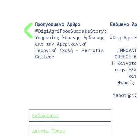
Προηγούμενο Άρθρο
Επόμενο Άρ
#DigiAgriFoodSuccessStory:
Υπηρεσίες Έξυπνης Άρδευσης
#DigiAgriF
από την Αμερικανική
Γεωργική Σχολή – Perrotis
INNOVAT
College
GREECE 6
Η Καινοτο
στην Ελλ
και
Φορείς 
Υποστηρίζ
Εκδηλώσεις
Δελτία Τύπου