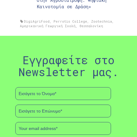
στην Αγροδιατροφή: Ψηφιακή
Καινοτομία σε Δράση»
DigiAgriFood
,
Perrotis College
,
Zootechnia
,
Αμερικανική Γεωργική Σχολή
,
Θεσσαλονίκη
Εγγραφείτε στο
Newsletter μας.