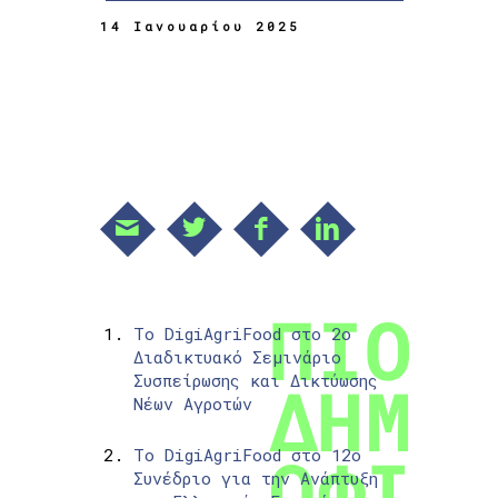
14 Ιανουαρίου 2025
Το DigiAgriFood στο 2ο
Διαδικτυακό Σεμινάριο
Συσπείρωσης και Δικτύωσης
Νέων Αγροτών
Το DigiAgriFood στο 12ο
Συνέδριο για την Ανάπτυξη