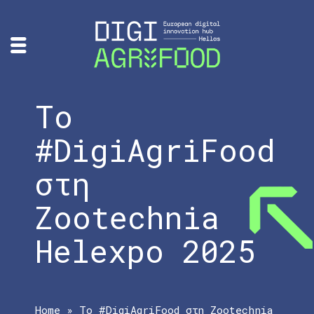
Το
#DigiAgriFood
στη
Zootechnia
Helexpo 2025
Home
»
Το #DigiAgriFood στη Zootechnia