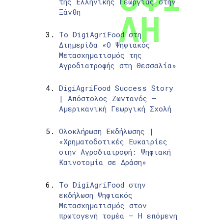
της Ελληνικής Γεωργίας στην
Ξάνθη
Το DigiAgriFood στη
Διημερίδα «Ο Ψηφιακός
Μετασχηματισμός της
Αγροδιατροφής στη Θεσσαλία»
DigiAgriFood Success Story
| Απόστολος Ζωντανός –
Αμερικανική Γεωργική Σχολή
Ολοκλήρωση Εκδήλωσης |
«Χρηματοδοτικές Ευκαιρίες
στην Αγροδιατροφή: Ψηφιακή
Καινοτομία σε Δράση»
Το DigiAgriFood στην
εκδήλωση Ψηφιακός
Μετασχηματισμός στον
πρωτογενή τομέα – Η επόμενη