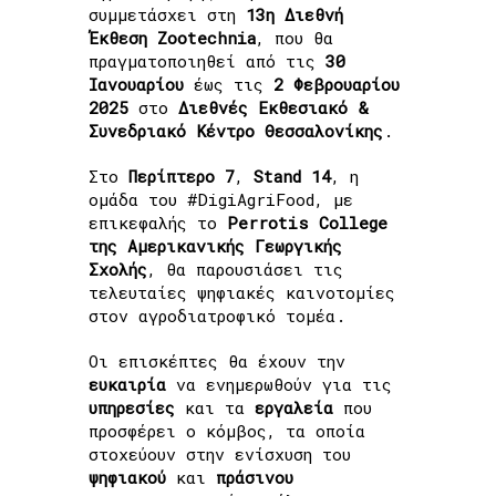
συμμετάσχει στη
13η Διεθνή
Έκθεση Zootechnia
, που θα
πραγματοποιηθεί από τις
30
Ιανουαρίου
έως τις
2 Φεβρουαρίου
2025
στο
Διεθνές Εκθεσιακό &
Συνεδριακό Κέντρο Θεσσαλονίκης
.
Στο
Περίπτερο 7
,
Stand 14
, η
ομάδα του #DigiAgriFood, με
επικεφαλής το
Perrotis College
της Αμερικανικής Γεωργικής
Σχολής
, θα παρουσιάσει τις
τελευταίες ψηφιακές καινοτομίες
στον αγροδιατροφικό τομέα.
Οι επισκέπτες θα έχουν την
ευκαιρία
να ενημερωθούν για τις
υπηρεσίες
και τα
εργαλεία
που
προσφέρει ο κόμβος, τα οποία
στοχεύουν στην ενίσχυση του
ψηφιακού
και
πράσινου