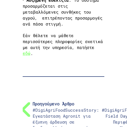
∙
Αυξημένη ευελ
ι
ξία
: Το σύστημα
προσαρμόζεται στις
μεταβαλλόμενες συνθήκες του
αγρού, επιτρέποντας προσαρμογές
ανά πάσα στιγμή.
Εάν θέλετε να μάθετε
περισσότερες πληροφορίες σχετικά
με αυτή την υπηρεσία, πατήστε
εδώ
.
Προηγούμενο Άρθρο
#DigiAgriFoodSuccessStory:
#DigiAgri
Εγκατάσταση Agronit για
Field Da
έξυπνη άρδευση σε
Περιφ