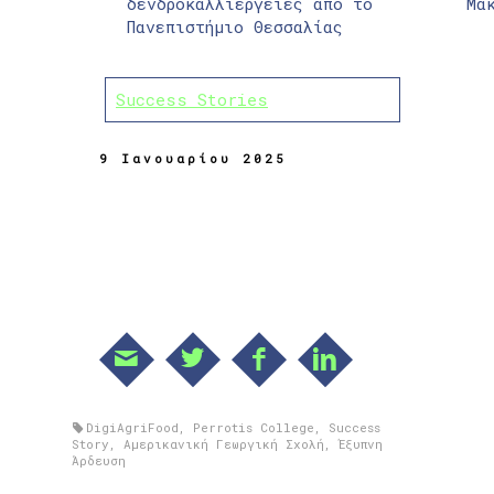
δενδροκαλλιέργειες από το
Μα
Πανεπιστήμιο Θεσσαλίας
Success Stories
9 Ιανουαρίου 2025
DigiAgriFood
,
Perrotis College
,
Success
Story
,
Αμερικανική Γεωργική Σχολή
,
Έξυπνη
Άρδευση