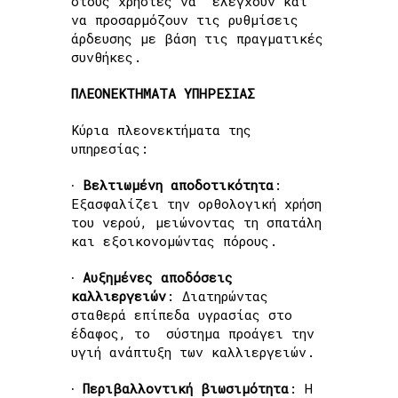
στους χρήστες να ελέγχουν και
να προσαρμόζουν τις ρυθμίσεις
άρδευσης με βάση τις πραγματικές
συνθήκες.
ΠΛΕΟΝΕΚΤΗΜΑΤΑ ΥΠΗΡΕΣΙΑΣ
Κύρια πλεονεκτήματα της
υπηρεσίας:
∙
Βελτ
ι
ωμένη αποδοτ
ι
κότητα
:
Εξασφαλίζει την ορθολογική χρήση
του νερού, μειώνοντας τη σπατάλη
και εξοικονομώντας πόρους.
∙
Αυξημένες αποδόσε
ι
ς
καλλ
ι
εργε
ι
ών
: Διατηρώντας
σταθερά επίπεδα υγρασίας στο
έδαφος, το σύστημα προάγει την
υγιή ανάπτυξη των καλλιεργειών.
∙
Περιβαλλοντική
βιωσιμότητα
: Η