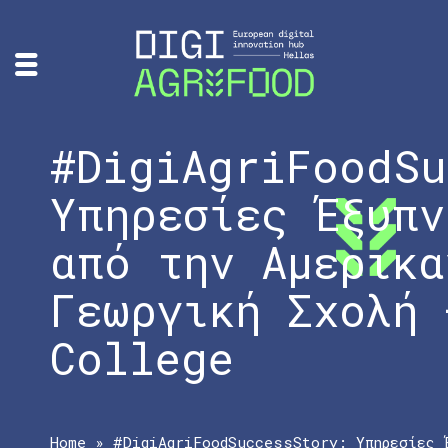
#DigiAgriFoodSu
Υπηρεσίες Έξυπν
από την Αμερικα
Γεωργική Σχολή 
College
Home
»
#DigiAgriFoodSuccessStory: Υπηρεσίες 