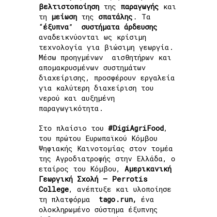
βελτιστοποίηση
της
παραγωγής
και
τη
μείωση
της
σπατάλης
. Τα
“
έξυπνα
”
συστήματα
άρδευσης
αναδεικνύονται ως κρίσιμη
τεχνολογία για βιώσιμη γεωργία.
Μέσω προηγμένων αισθητήρων και
απομακρυσμένων συστημάτων
διαχείρισης, προσφέρουν εργαλεία
για καλύτερη διαχείριση του
νερού και αυξημένη
παραγωγικότητα.
Στο πλαίσιο του
#DigiAgriFood
,
του πρώτου Ευρωπαϊκού Κόμβου
Ψηφιακής Καινοτομίας στον τομέα
της Αγροδιατροφής στην Ελλάδα,
ο
εταίρος του Κόμβου,
Αμερικανική
Γεωργική Σχολή – Perrotis
College
, ανέπτυξε και υλοποίησε
τη πλατφόρμα
tago.run,
ένα
ολοκληρωμένο σύστημα έξυπνης