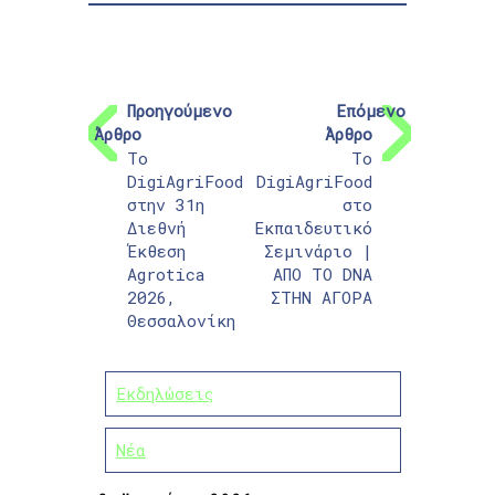
Προηγούμενο
Επόμενο
Άρθρο
Άρθρο
Το
Το
DigiAgriFood
DigiAgriFood
στην 31η
στο
Διεθνή
Εκπαιδευτικό
Έκθεση
Σεμινάριο |
Agrotica
AΠΟ ΤΟ DNA
2026,
ΣΤΗΝ ΑΓΟΡΑ
Θεσσαλονίκη
Εκδηλώσεις
Νέα