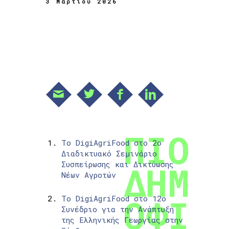
3 Μαρτίου 2026
Το DigiAgriFood στο 2ο
Διαδικτυακό Σεμινάριο
Συσπείρωσης και Δικτύωσης
Νέων Αγροτών
Το DigiAgriFood στο 12ο
Συνέδριο για την Ανάπτυξη
της Ελληνικής Γεωργίας στην