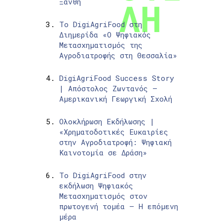
Ξάνθη
Το DigiAgriFood στη
Διημερίδα «Ο Ψηφιακός
Μετασχηματισμός της
Αγροδιατροφής στη Θεσσαλία»
DigiAgriFood Success Story
| Απόστολος Ζωντανός –
Αμερικανική Γεωργική Σχολή
Ολοκλήρωση Εκδήλωσης |
«Χρηματοδοτικές Ευκαιρίες
στην Αγροδιατροφή: Ψηφιακή
Καινοτομία σε Δράση»
Το DigiAgriFood στην
εκδήλωση Ψηφιακός
Μετασχηματισμός στον
πρωτογενή τομέα – Η επόμενη
μέρα