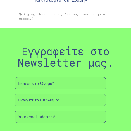
Καινοτομία σε Δράση»
DigiAgriFood
,
Joist
,
Λάρισα
,
Πανεπιστήμιο
Θεσσαλίας
Εγγραφείτε στο
Newsletter μας.