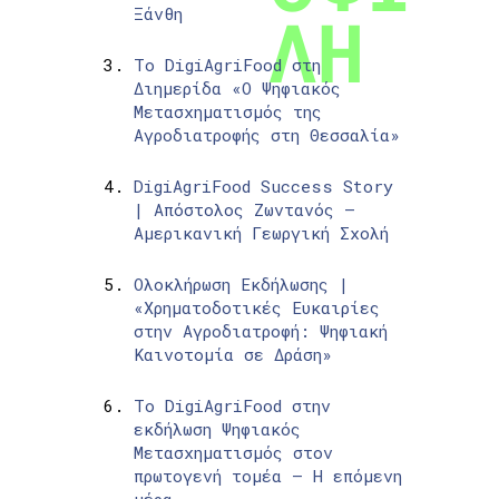
Ξάνθη
Το DigiAgriFood στη
Διημερίδα «Ο Ψηφιακός
Μετασχηματισμός της
Αγροδιατροφής στη Θεσσαλία»
DigiAgriFood Success Story
| Απόστολος Ζωντανός –
Αμερικανική Γεωργική Σχολή
Ολοκλήρωση Εκδήλωσης |
«Χρηματοδοτικές Ευκαιρίες
στην Αγροδιατροφή: Ψηφιακή
Καινοτομία σε Δράση»
Το DigiAgriFood στην
εκδήλωση Ψηφιακός
Μετασχηματισμός στον
πρωτογενή τομέα – Η επόμενη
μέρα