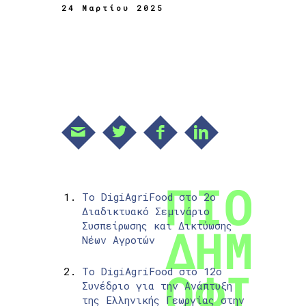
24 Μαρτίου 2025
Το DigiAgriFood στο 2ο
Διαδικτυακό Σεμινάριο
Συσπείρωσης και Δικτύωσης
Νέων Αγροτών
Το DigiAgriFood στο 12ο
Συνέδριο για την Ανάπτυξη
της Ελληνικής Γεωργίας στην