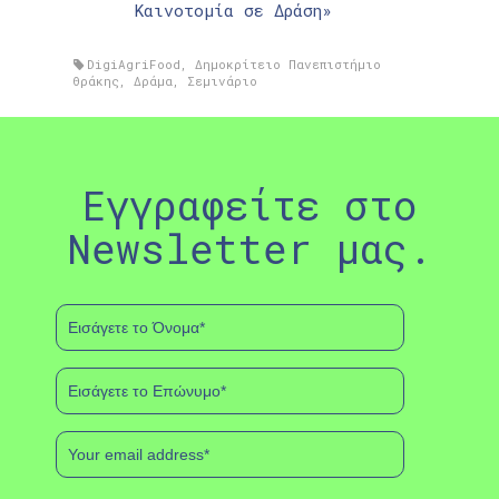
Καινοτομία σε Δράση»
DigiAgriFood
,
Δημοκρίτειο Πανεπιστήμιο
Θράκης
,
Δράμα
,
Σεμινάριο
Εγγραφείτε στο
Newsletter μας.