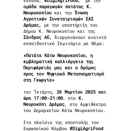
Ελλάδα,
#DigiAgriFood,
με την
ομάδα παραγωγών πατάτας Κ.
Νευροκοπίου
και την
Ένωση
Αγροτικών Συνεταιρισμών ΕΑΣ
Home
»
Το #DigiAgriFood στο Δια ζώσης
Δράμας,
με την υποστήριξη του
Εκπαιδευτικό Σεμινάριο: “Πατάτα Κάτω
Δήμου Κ. Νευροκοπίου και της
Νευροκοπίου, η εμβληματική καλλιέργεια της
Σάνδρος ΑΕ,
διοργανώνουν ανοιχτό
Περιφέρειάς μας και ο δρόμος προς τον
εκπαιδευτικό Σεμινάριο με θέμα:
Ψηφιακό Μετασχηματισμό στη Γεωργία”
«Πατάτα Κάτω Νευροκοπίου, η
εμβληματική καλλιέργεια της
Περιφέρειάς μας και ο δρόμος
προς τον Ψηφιακό Μετασχηματισμό
στη Γεωργία»
την Τετάρτη,
26 Μαρτίου 2025 και
ώρα 17:00-21:00
, στο
Κ.
Νευροκόπι Δράμας
, στο Αμφιθέατρο
του Δημαρχείου Κάτω Νευροκοπίου.
Στο πλαίσιο της αποστολής του
Ευρωπαϊκού Κόμβου
#DigiAgriFood