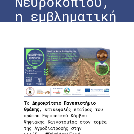
Νευροκοπίου,
η εμβληματική
καλλιέργεια
της
Περιφέρειάς
μας και ο
δρόμος προς
τον Ψηφιακό
Το
Δημοκρίτειο Πανεπιστήμιο
Θράκης
, επικεφαλής εταίρος του
Μετασχηματισμό
πρώτου Ευρωπαϊκού Κόμβου
Ψηφιακής Καινοτομίας στον τομέα
στη Γεωργία”
της Αγροδιατροφής στην