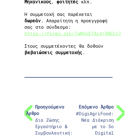
Μηχανικούς
,
φοιτητές
κλπ.
Η συμμετοχή σας παρέχεται
δωρεάν
. Απαραίτητη η προεγγραφή
σας στο σύνδεσμο:
https://forms.gle/TaNQn3TALdj3NECx7
Στους συμμετέχοντες θα δοθούν
βεβαιώσεις συμμετοχής
.
Προηγούμενο
Επόμενο Άρθρο
Άρθρο
#DigiAgriFood:
Δια Ζώσης
Νέα Διάκριση
Εργαστήριο &
με το 5ο
Συμβουλευτική:
Digital