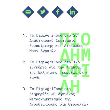
Το DigiAgriFood στο 2ο
Διαδικτυακό Σεμινάριο
Συσπείρωσης και Δικτύωσης
Νέων Αγροτών
Το DigiAgriFood στο 12ο
Συνέδριο για την Ανάπτυξη
της Ελληνικής Γεωργίας στην
Ξάνθη
Το DigiAgriFood στη
Διημερίδα «Ο Ψηφιακός
Μετασχηματισμός της
Αγροδιατροφής στη Θεσσαλία»