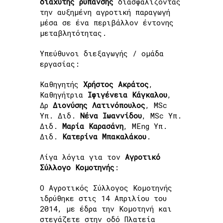
διάχυτης ρύπανσης
διασφαλίζοντας
την αυξημένη αγροτική παραγωγή
μέσα σε ένα περιβάλλον έντονης
μεταβλητότητας.
Υπεύθυνοι διεξαγωγής / ομάδα
εργασίας:
Καθηγητής
Χρήστος Ακράτος
,
Καθηγήτρια
Ιφιγένεια Κάγκαλου
,
Δρ
Διονύσης Λατινόπουλος
, MSc
Υπ. Διδ.
Νένα Ιωαννίδου
, MSc Υπ.
Διδ.
Μαρία Καρασάνη
, ΜEng Υπ.
Διδ.
Κατερίνα Μπακαλάκου
.
Λίγα λόγια για τον
Αγροτικό
Σύλλογο Κομοτηνής
:
Ο Αγροτικός Σύλλογος Κομοτηνής
ιδρύθηκε στις 14 Απριλίου του
2014, με έδρα την Κομοτηνή και
στεγάζετε στην οδό Πλατεία