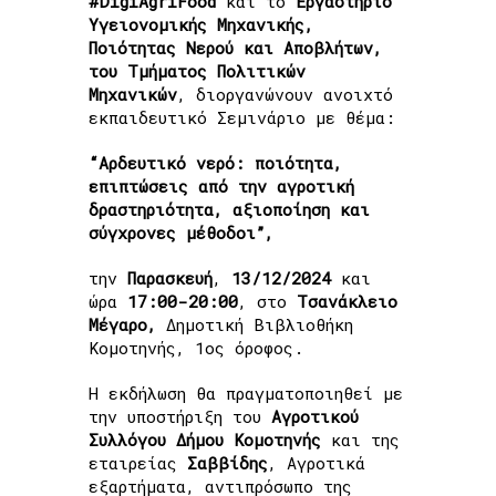
#DigiAgriFood
και το
Εργαστήριο
Υγειονομικής Μηχανικής,
Home
»
Το #DigiAgriFood στο Εκπαιδευτικό
Ποιότητας Νερού και Αποβλήτων,
Σεμινάριο «Αρδευτικό Νερό: Ποιότητα,
του Τμήματος Πολιτικών
Επιπτώσεις από την Αγροτική Δραστηριότητα,
Μηχανικών
, διοργανώνουν ανοιχτό
Αξιοποίηση και Σύγχρονες Μέθοδοι»
εκπαιδευτικό Σεμινάριο με θέμα:
“Αρδευτικό νερό: ποιότητα,
επιπτώσεις από την αγροτική
δραστηριότητα, αξιοποίηση και
σύγχρονες μέθοδοι”,
την
Παρασκευή
,
13/12/2024
και
ώρα
17:00-20:00
, στο
Τσανάκλειο
Μέγαρο,
Δημοτική Βιβλιοθήκη
Κομοτηνής, 1ος όροφος.
Η εκδήλωση θα πραγματοποιηθεί με
την υποστήριξη του
Αγροτικού
Συλλόγου Δήμου Κομοτηνής
και της
εταιρείας
Σαββίδης
, Αγροτικά
εξαρτήματα, αντιπρόσωπο της