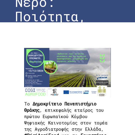
Νερό:
Ποιότητα,
Επιπτώσεις
από την
Αγροτική
Δραστηριότητα,
Αξιοποίηση και
Σύγχρονες
Το
Δημοκρίτειο Πανεπιστήμιο
Θράκης
, επικεφαλής εταίρος του
Μέθοδοι»
πρώτου Ευρωπαϊκού Κόμβου
Ψηφιακής Καινοτομίας στον τομέα
της Αγροδιατροφής στην Ελλάδα,