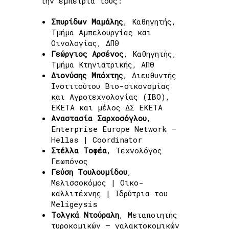
την εμπειρία τους:
Σπυρίδων Μαμάλης
, Καθηγητής,
Τμήμα Αμπελουργίας και
Οινολογίας, ΔΠΘ
Γεώργιος Αρσένος
, Καθηγητής,
Τμήμα Κτηνιατρικής, ΑΠΘ
Διονύσης Μπόχτης
, Διευθυντής
Ινστιτούτου Βιο-οικονομίας
και Αγροτεχνολογίας (IBO),
ΕΚΕΤΑ και μέλος ΔΣ ΕΚΕΤΑ
Αναστασία Σαρχοσόγλου
,
Enterprise Europe Network –
Hellas | Coordinator
Στέλλα Τοφέα
, Tεχνολόγος
Γεωπόνος
Γεύση Τουλουμίδου
,
Μελισσοκόμος | Οικο-
καλλιτέχνης | Ιδρύτρια του
Meligeysis
Τολγκά Ντούραλη
, Μεταποιητής
τυροκομικών – γαλακτοκομικών