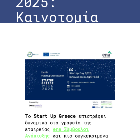
2025:
Καινοτομία
στην
αγροδιατροφή
Home
»
To #DigiAgriFood στην εκδήλωση
Xanthi StartUp Greece Week 2025:
Καινοτομία στην αγροδιατροφή
Το
Start Up Greece
επιστρέφει
δυναμικά στα γραφεία της
εταιρείας
ena Σύμβουλοι
Ανάπτυξης
και πιο συγκεκριμένα