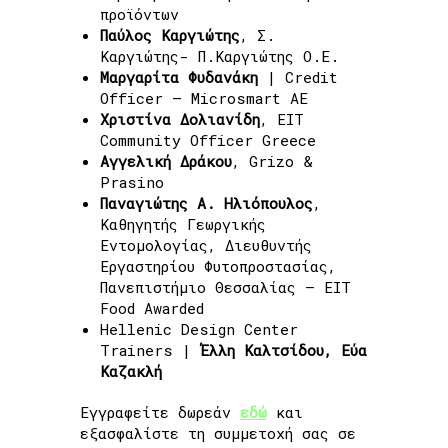
προϊόντων
Παύλος Καργιώτης
, Σ.
Καργιώτης- Π.Καργιώτης Ο.Ε.
Μαργαρίτα Φυδανάκη
| Credit
Officer – Microsmart AE
Χριστίνα Δολιανίδη
, EIT
Community Officer Greece
Αγγελική Δράκου
, Grizo &
Prasino
Παναγιώτης Α. Ηλιόπουλος
,
Καθηγητής Γεωργικής
Εντομολογίας, Διευθυντής
Εργαστηρίου Φυτοπροστασίας,
Πανεπιστήμιο Θεσσαλίας – EIT
Food Awarded
Hellenic Design Center
Trainers |
Έλλη Καλτσίδου, Εύα
Καζακλή
Εγγραφείτε δωρεάν
εδώ
και
εξασφαλίστε τη συμμετοχή σας σε