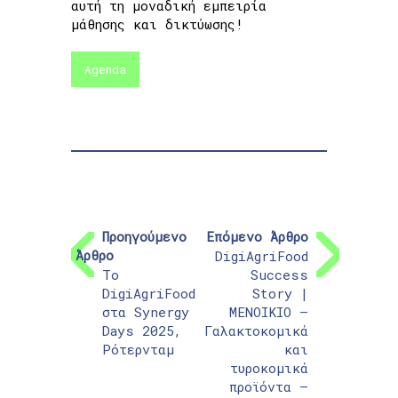
αυτή τη μοναδική εμπειρία
μάθησης και δικτύωσης!
Agenda
Προηγούμενο
Επόμενο Άρθρο
Άρθρο
DigiAgriFood
Το
Success
DigiAgriFood
Story |
στα Synergy
ΜΕΝΟΙΚΙΟ –
Days 2025,
Γαλακτοκομικά
Ρότερνταμ
και
τυροκομικά
προϊόντα –