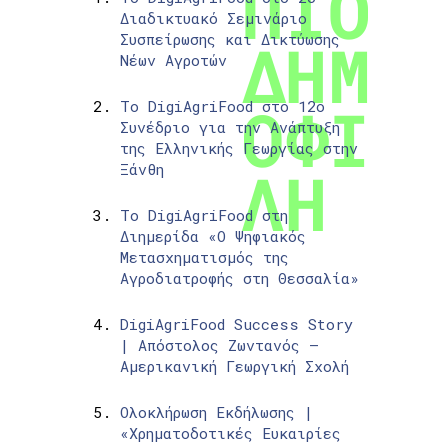
Διαδικτυακό Σεμινάριο
Συσπείρωσης και Δικτύωσης
Νέων Αγροτών
Το DigiAgriFood στο 12ο
Συνέδριο για την Ανάπτυξη
της Ελληνικής Γεωργίας στην
Ξάνθη
Το DigiAgriFood στη
Διημερίδα «Ο Ψηφιακός
Μετασχηματισμός της
Αγροδιατροφής στη Θεσσαλία»
DigiAgriFood Success Story
| Απόστολος Ζωντανός –
Αμερικανική Γεωργική Σχολή
Ολοκλήρωση Εκδήλωσης |
«Χρηματοδοτικές Ευκαιρίες