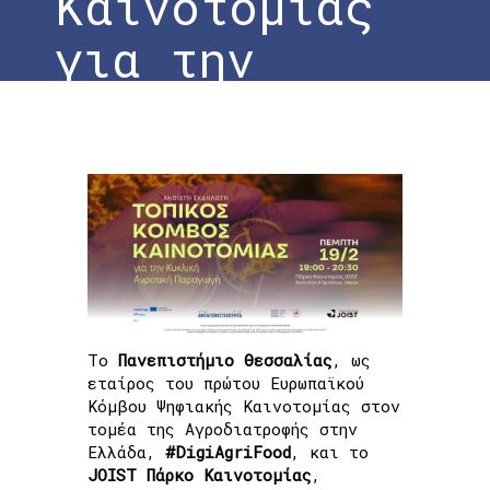
Καινοτομίας
για την
Κυκλική
Αγροτική
Παραγωγή”
Home
»
Το DigiAgriFood στην Εκδήλωση
“Τοπικός Κόμβος Καινοτομίας για την
Κυκλική Αγροτική Παραγωγή”
Το
Πανεπιστήμιο Θεσσαλίας
, ως
εταίρος του πρώτου Ευρωπαϊκού
Κόμβου Ψηφιακής Καινοτομίας στον
τομέα της Αγροδιατροφής στην
Ελλάδα,
#DigiAgriFood
, και το
JOIST Πάρκο Καινοτομίας
,