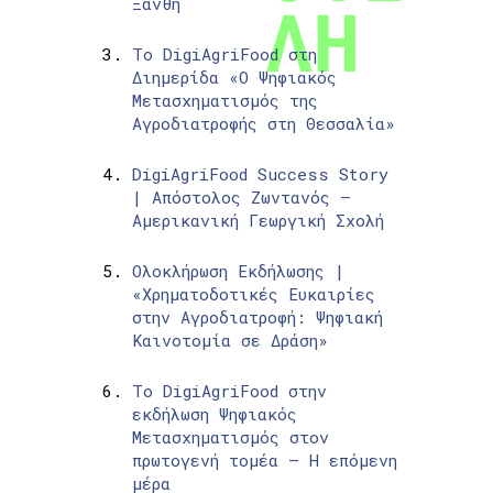
Ξάνθη
Το DigiAgriFood στη
Διημερίδα «Ο Ψηφιακός
Μετασχηματισμός της
Αγροδιατροφής στη Θεσσαλία»
DigiAgriFood Success Story
| Απόστολος Ζωντανός –
Αμερικανική Γεωργική Σχολή
Ολοκλήρωση Εκδήλωσης |
«Χρηματοδοτικές Ευκαιρίες
στην Αγροδιατροφή: Ψηφιακή
Καινοτομία σε Δράση»
Το DigiAgriFood στην
εκδήλωση Ψηφιακός
Μετασχηματισμός στον
πρωτογενή τομέα – Η επόμενη
μέρα