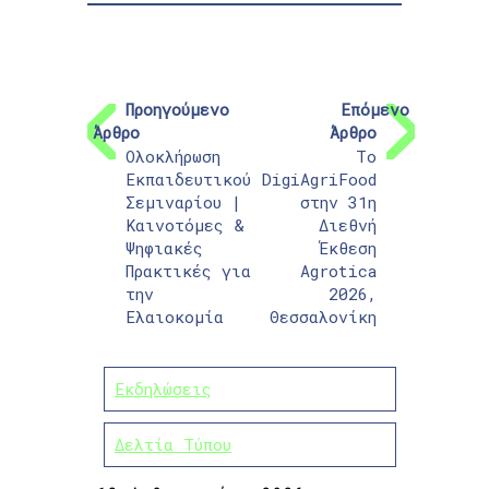
Προηγούμενο
Επόμενο
Άρθρο
Άρθρο
Ολοκλήρωση
Το
Εκπαιδευτικού
DigiAgriFood
Σεμιναρίου |
στην 31η
Καινοτόμες &
Διεθνή
Ψηφιακές
Έκθεση
Πρακτικές για
Agrotica
την
2026,
Ελαιοκομία
Θεσσαλονίκη
Εκδηλώσεις
Δελτία Τύπου