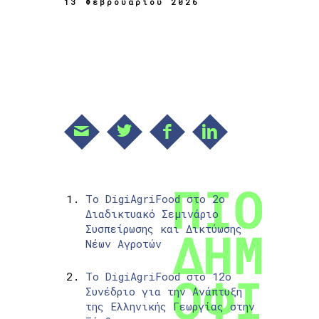
13 Φεβρουαρίου 2026
Το DigiAgriFood στο 2ο
Διαδικτυακό Σεμινάριο
Συσπείρωσης και Δικτύωσης
Νέων Αγροτών
Το DigiAgriFood στο 12ο
Συνέδριο για την Ανάπτυξη
της Ελληνικής Γεωργίας στην