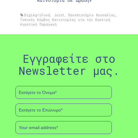
Καινοτομία σε Δράση»
DigiAgriFood
,
Joist
,
Πανεπιστήμιο Θεσσαλίας
,
Τοπικός Κόμβος Καινοτομίας για την Κυκλική
Αγροτική Παραγωγή
Εγγραφείτε στο
Newsletter μας.