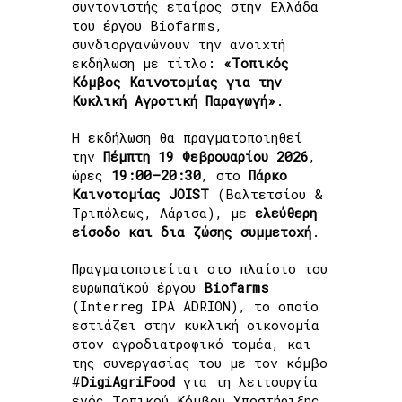
συντονιστής εταίρος στην Ελλάδα
του έργου Biofarms,
συνδιοργανώνουν την ανοιχτή
εκδήλωση με τίτλο:
«Τοπικός
Κόμβος Καινοτομίας για την
Κυκλική Αγροτική Παραγωγή»
.
Η εκδήλωση θα πραγματοποιηθεί
την
Πέμπτη 19 Φεβρουαρίου 2026
,
ώρες
19:00–20:30
, στο
Πάρκο
Καινοτομίας JOIST
(Βαλτετσίου &
Τριπόλεως, Λάρισα), με
ελεύθερη
είσοδο και δια ζώσης συμμετοχή
.
Πραγματοποιείται στο πλαίσιο του
ευρωπαϊκού έργου
Biofarms
(Interreg IPA ADRION), το οποίο
εστιάζει στην κυκλική οικονομία
στον αγροδιατροφικό τομέα, και
της συνεργασίας του με τον κόμβο
#
DigiAgriFood
για τη λειτουργία
ενός Τοπικού Κόμβου Υποστήριξης