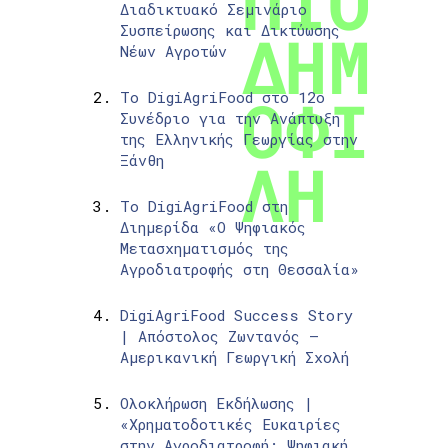
Διαδικτυακό Σεμινάριο
Συσπείρωσης και Δικτύωσης
Νέων Αγροτών
Το DigiAgriFood στο 12ο
Συνέδριο για την Ανάπτυξη
της Ελληνικής Γεωργίας στην
Ξάνθη
Το DigiAgriFood στη
Διημερίδα «Ο Ψηφιακός
Μετασχηματισμός της
Αγροδιατροφής στη Θεσσαλία»
DigiAgriFood Success Story
| Απόστολος Ζωντανός –
Αμερικανική Γεωργική Σχολή
Ολοκλήρωση Εκδήλωσης |
«Χρηματοδοτικές Ευκαιρίες
στην Αγροδιατροφή: Ψηφιακή