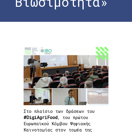
Βιωσιμότητα»
Home
»
Ολοκλήρωση Ημερίδας «Ψηφιακός
μετασχηματισμός στη Γεωργία και τη
Βιωσιμότητα»
Στο πλαίσιο των δράσεων του
#DigiAgriFood
, του πρώτου
Ευρωπαϊκού Κόμβου Ψηφιακής
Καινοτομίας στον τομέα της