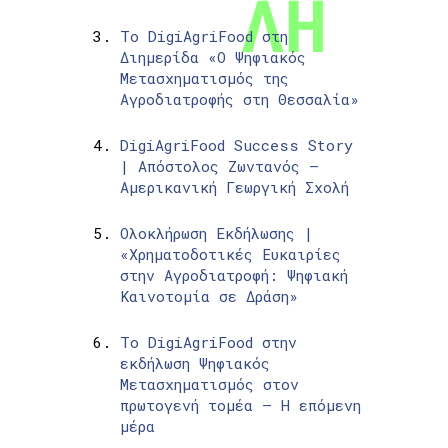
Το DigiAgriFood στη
Διημερίδα «Ο Ψηφιακός
Μετασχηματισμός της
Αγροδιατροφής στη Θεσσαλία»
DigiAgriFood Success Story
| Απόστολος Ζωντανός –
Αμερικανική Γεωργική Σχολή
Ολοκλήρωση Εκδήλωσης |
«Χρηματοδοτικές Ευκαιρίες
στην Αγροδιατροφή: Ψηφιακή
Καινοτομία σε Δράση»
Το DigiAgriFood στην
εκδήλωση Ψηφιακός
Μετασχηματισμός στον
πρωτογενή τομέα – Η επόμενη
μέρα