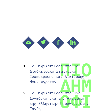
Το DigiAgriFood στο 2ο
Διαδικτυακό Σεμινάριο
Συσπείρωσης και Δικτύωσης
Νέων Αγροτών
Το DigiAgriFood στο 12ο
Συνέδριο για την Ανάπτυξη
της Ελληνικής Γεωργίας στην
Ξάνθη