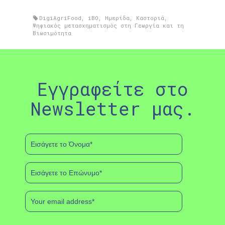
DigiAgriFood
,
iBO
,
Ημερίδα
,
Καστοριά
,
Ψηφιακός μετασχηματισμός στη Γεωργία και τη
Βιωσιμότητα
Εγγραφείτε στο
Newsletter μας.