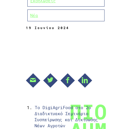
Εκδηλώσεις
Νέα
19 Ιουνίου 2024
Το DigiAgriFood στο 2ο
Διαδικτυακό Σεμινάριο
Συσπείρωσης και Δικτύωσης
Νέων Αγροτών