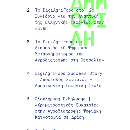
Το DigiAgriFood στο 12ο
Συνέδριο για την Ανάπτυξη
της Ελληνικής Γεωργίας στην
Ξάνθη
Το DigiAgriFood στη
Διημερίδα «Ο Ψηφιακός
Μετασχηματισμός της
Αγροδιατροφής στη Θεσσαλία»
DigiAgriFood Success Story
| Απόστολος Ζωντανός –
Αμερικανική Γεωργική Σχολή
Ολοκλήρωση Εκδήλωσης |
«Χρηματοδοτικές Ευκαιρίες
στην Αγροδιατροφή: Ψηφιακή
Καινοτομία σε Δράση»