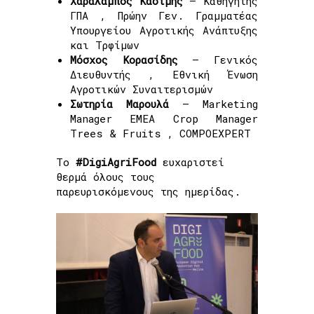
Χαράλαμπος Κασίμης
– Καθηγητής
ΓΠΑ , Πρώην Γεν. Γραμματέας
Υπουργείου Αγροτικής Ανάπτυξης
και Τρφίμων
Μόσχος Κορασίδης
– Γενικός
Διευθυντής , Εθνική Ένωση
Αγροτικών Συναιτερισμών
Σωτηρία Μαρουλά
– Marketing
Manager EMEA Crop Manager
Trees & Fruits , COMPOEXPERT
Το
#DigiAgriFood
ευχαριστεί
θερμά όλους τους
παρευρισκόμενους της ημερίδας.