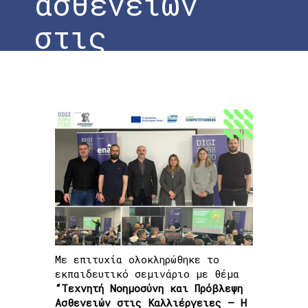
ασθενειών
στις
Καλλιέργειες
– Η
περίπτωση
του
Ακτινιδίου»
Με επιτυχία ολοκληρώθηκε το
Home
»
Ολοκλήρωση Εκπαιδευτικού
εκπαιδευτικό σεμινάριο με θέμα
Σεμιναρίου «Τεχνητή Νοημοσύνη και
“Τεχνητή Νοημοσύνη και Πρόβλεψη
πρόβλεψη ασθενειών στις Καλλιέργειες –
Ασθενειών στις Καλλιέργειες – Η
Η περίπτωση του Ακτινιδίου»