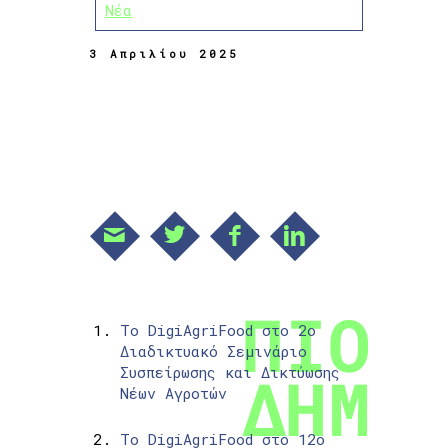
Νέα
3 Απριλίου 2025
Το DigiAgriFood στο 2ο
Διαδικτυακό Σεμινάριο
Συσπείρωσης και Δικτύωσης
Νέων Αγροτών
Το DigiAgriFood στο 12ο