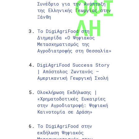
Συνέδριο για την Ανάπτυξη
της Ελληνικής Γεωργίας στην
Ξάνθη
Το DigiAgriFood στη
Διημερίδα «Ο Ψηφιακός
Μετασχηματισμός της
Αγροδιατροφής στη Θεσσαλία»
DigiAgriFood Success Story
| Απόστολος Ζωντανός –
Αμερικανική Γεωργική Σχολή
Ολοκλήρωση Εκδήλωσης |
«Χρηματοδοτικές Ευκαιρίες
στην Αγροδιατροφή: Ψηφιακή
Καινοτομία σε Δράση»
Το DigiAgriFood στην
εκδήλωση Ψηφιακός