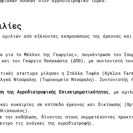
ηφιακών λύσεων στον αγροδιατροφικό τομέα.
ιλίες
ομιλιών από εξέχοντες εκπροσώπους της έρευνας και
α για το Μέλλον της Γεωργίας», συγκέντρωσε τον Σπυ
 και τον Γεώργιο Παπακώστα (ΔΠΘ), με συντονιστή το
οτικές startups μίλησαν η Στέλλα Τοφέα (Kyklos Far
λγκά Ντούραλης (Τυροκομείο Ντούραλη). Συντονιστής 
ση της Αγροδιατροφικής Επιχειρηματικότητας
, με ομιλ
και ευκαιρίες σε επίπεδο έρευνας και δικτύωσης (Χρ
Ηλιόπουλος).
ε την εκδήλωση, δίνοντας στους συμμετέχοντες πρακτ
εντρο τις ανάγκες της αγροδιατροφής.