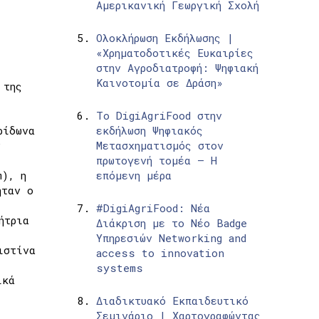
Αμερικανική Γεωργική Σχολή
Ολοκλήρωση Εκδήλωσης |
«Χρηματοδοτικές Ευκαιρίες
στην Αγροδιατροφή: Ψηφιακή
Καινοτομία σε Δράση»
 της
Το DigiAgriFood στην
ρίδωνα
εκδήλωση Ψηφιακός
ν
Μετασχηματισμός στον
πρωτογενή τομέα – Η
m), η
επόμενη μέρα
ήταν ο
#DigiAgriFood: Νέα
ήτρια
Διάκριση με το Νέο Badge
Υπηρεσιών Networking and
ιστίνα
access to innovation
systems
ικά
Διαδικτυακό Εκπαιδευτικό
Σεμινάριο | Χαρτογραφώντας