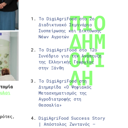
Το DigiAgriFood στο 2ο
Διαδικτυακό Σεμινάριο
Συσπείρωσης και Δικτύωσης
Νέων Αγροτών
Το DigiAgriFood στο 12ο
Συνέδριο για την Ανάπτυξη
της Ελληνικής Γεωργίας
στην Ξάνθη
Το DigiAgriFood στη
τομία
Διημερίδα «Ο Ψηφιακός
ουλοι
Μετασχηματισμός της
Αγροδιατροφής στη
Θεσσαλία»
ρότες,
DigiAgriFood Success Story
| Απόστολος Ζωντανός –