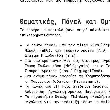
καινοτομίας και της εφαρμογής σύγχρονων ψ
Θεματικές, Πάνελ και Ομ
Το πρόγραμμα περιελάμβανε σειρά
πάνελ
και 
επιχειρηματικότητας:
Το πρώτο πάνελ, υπό τον τίτλο «Ένα Όραμ
Μάμαλη (ΔΠΘ), τον Γεώργιο Αρσένο (ΑΠΘ),
Δημήτρη Μπαρδακίδη (ena).
Στο δεύτερο πάνελ για τις βιώσιμες αγρ
Γεύση Τουλουμίδου (Meligeysis) και ο Το
Σταύρος Αμοιράς (ena / DigiAgriFood).
Ένα ακόμη πάνελ αφορούσε τη
Χρηματοδότη
τη Μαργαρίτα Φυδανάκη (Microsmart).
Το πάνελ του EIT Food ανέδειξε δράσεις 
Δολιανίδη, Αγγελική Δράκου, Παναγιώτης 
Το εργαστήριο
Design Thinking
ολοκλήρωσ
εργαλεία για την ανάπτυξη ιδεών με επίκ