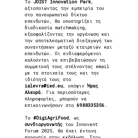
Το
JOIST
Innovation Park
,
αξιοποιώντας την εμπειρία του
στο πανευρωπαϊκό δίκτυο
επενδυτών, θα υποστηρίξει τη
διαδικασία matchmaking,
εξασφαλίζοντας την οργάνωση και
την αποτελεσματική διεξαγωγή των
συναντήσεων μεταξύ εταιρειών και
επενδυτών. Οι ενδιαφερόμενοι
καλούνται να επιβεβαιώσουν τη
συμμετοχή τους στέλνοντας email
με τα στοιχεία τους και την
ιδιότητά τους στο
ialevra@ied.eu
, υπόψιν
Ήρας
Αλευρά
. Για περισσότερες
πληροφορίες, μπορούν να
επικοινωνήσουν στο
6988335356
.
Το
#DigiAgriFood
, ως
συνδιοργανωτής
του Innovent
Forum 2025, θα έχει έντονη
παρουσία στην εκδήλωση. Στον