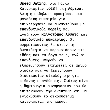
Speed Dating
, στο Πάρκο
Καινοτομίας
JOIST
στη
Λάρισα
.
Αυτή η εκδήλωση προσφέρει μια
μοναδική
ευκαιρία
για
επιχειρήσεις να συναντηθούν με
επενδυτικούς
φορείς
που
αναζητούν
καινοτόμες
λύσεις
και
επενδυτικές
ευκαιρίες
. Οι
συμμετέχοντες θα έχουν τη
δυνατότητα να παρουσιάσουν τις
ιδέες
και τα
έργα
τους, ενώ οι
επενδυτές μπορούν να
εξερευνήσουν εταιρείες σε ώριμο
στάδιο και να ξεκινήσουν
διαδικασίες αξιολόγησης για
πιθανές επενδύσεις.
Στόχος
είναι
η
δημιουργία συνεργασιών
που θα
επιταχύνουν την ανάπτυξη και θα
ενισχύσουν το οικοσύστημα
καινοτομίας της χώρας.