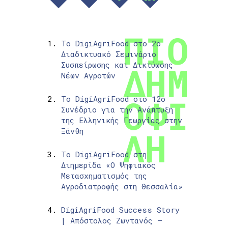
Το DigiAgriFood στο 2ο
Διαδικτυακό Σεμινάριο
Συσπείρωσης και Δικτύωσης
Νέων Αγροτών
Το DigiAgriFood στο 12ο
Συνέδριο για την Ανάπτυξη
της Ελληνικής Γεωργίας στην
Ξάνθη
Το DigiAgriFood στη
Διημερίδα «Ο Ψηφιακός
Μετασχηματισμός της
Αγροδιατροφής στη Θεσσαλία»
DigiAgriFood Success Story
| Απόστολος Ζωντανός –