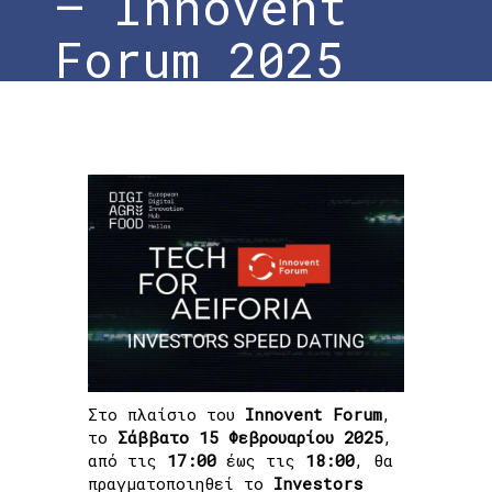
– Innovent
Forum 2025
Home
»
Investors Speed Dating: Μια Μοναδική
Ευκαιρία Δικτύωσης και Χρηματοδότησης –
Innovent Forum 2025
Στο πλαίσιο του
Innovent
Forum
,
το
Σάββατο 15 Φεβρουαρίου 2025
,
από τις
17:00
έως τις
18:00
, θα
πραγματοποιηθεί το
Investors