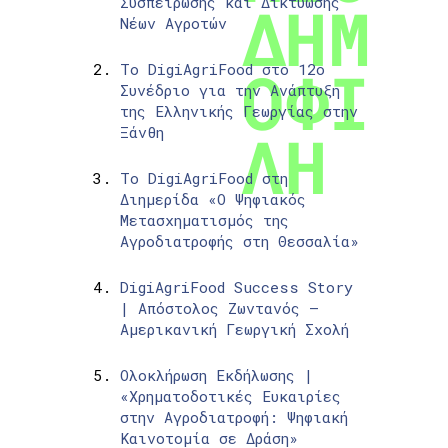
Συσπείρωσης και Δικτύωσης
Νέων Αγροτών
Το DigiAgriFood στο 12ο
Συνέδριο για την Ανάπτυξη
της Ελληνικής Γεωργίας στην
Ξάνθη
Το DigiAgriFood στη
Διημερίδα «Ο Ψηφιακός
Μετασχηματισμός της
Αγροδιατροφής στη Θεσσαλία»
DigiAgriFood Success Story
| Απόστολος Ζωντανός –
Αμερικανική Γεωργική Σχολή
Ολοκλήρωση Εκδήλωσης |
«Χρηματοδοτικές Ευκαιρίες
στην Αγροδιατροφή: Ψηφιακή
Καινοτομία σε Δράση»