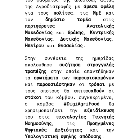
της Αγροδιατροφής με
άμεσα
οφέλη
για τους
πολίτες
, τις
ΜμΕ
και
τον
δημόσιο
τομέα
στις
περιφέρειες
Ανατολικής
Μακεδονίας
και
Θράκης
,
Κεντρικής
Μακεδονίας
,
Δυτικής
Μακεδονίας
,
Ηπείρου
και
Θεσσαλίας
.
Στην συνέχεια της ημερίδας
ακολούθησε
συζήτηση στρογγυλής
τραπέζης
στην οποία απαντήθηκαν
τα
ερωτήματα
των
παρευρισκομένων
και
παρουσιάστηκαν
οι
τρόποι
με
τους οποίους θα
επιτευχθούν
οι
στόχοι
του κόμβου. συγκεκριμένα,
ο κόμβος
#DigiAgriFood
θα
χρησιμοποιήσει την
εξειδίκευση
του στις
τεχνολογίες
Τεχνητής
Νοημοσύνης
, τις
Προηγμένες
Ψηφιακές
Δεξιότητες
και την
Υπολογιστική
υψηλής
απόδοσης
.