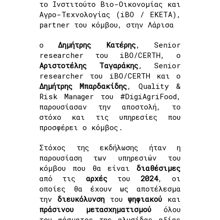
το Ινστιτούτο Βιο-Οικονομίας και
Αγρο-Τεχνολογίας (iBO / ΕΚΕΤΑ),
partner του κόμβου, στην Λάρισα
ο
Δημήτρης Κατέρης
, Senior
researcher του iBO/CERTH, ο
Αριστοτέλης Ταγαράκης
, Senior
researcher του iBO/CERTH και ο
Δημήτρης Μπαρδακίδης
, Quality &
Risk Manager του #DigiAgriFood,
παρουσίασαν την αποστολή, το
στόχο και τις υπηρεσίες που
προσφέρει ο κόμβος.
Στόχος της εκδήλωσης ήταν η
παρουσίαση των υπηρεσιών του
κόμβου που θα είναι
διαθέσιμες
από τις
αρχές
του
2024
, οι
οποίες θα έχουν ως αποτέλεσμα
την
διευκόλυνση
του
ψηφιακού
και
πράσινου
μετασχηματισμού
όλου
του φάσματος της αλυσίδας αξίας