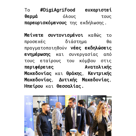
Το
#DigiAgriFood
ευχαριστεί
θερμά
όλους τους
παρευρισκόμενους
της εκδήλωσης.
Μείνετε
συντονισμένοι
καθώς το
προσεχές διάστημα θα
πραγματοποιηθούν
νέες
εκδηλώσεις
ενημέρωσης
και συνεργασίας από
τους εταίρους του κόμβου στις
περιφέρειες
Ανατολικής
Μακεδονίας
και
Θράκης
,
Κεντρικής
Μακεδονίας
,
Δυτικής
Μακεδονίας
,
Ηπείρου
και
Θεσσαλίας.