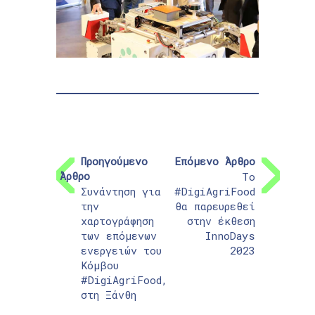
Προηγούμενο
Επόμενο Άρθρο
Άρθρο
Το
Συνάντηση για
#DigiAgriFood
την
θα παρευρεθεί
χαρτογράφηση
στην έκθεση
των επόμενων
InnoDays
ενεργειών του
2023
Κόμβου
#DigiAgriFood,
στη Ξάνθη