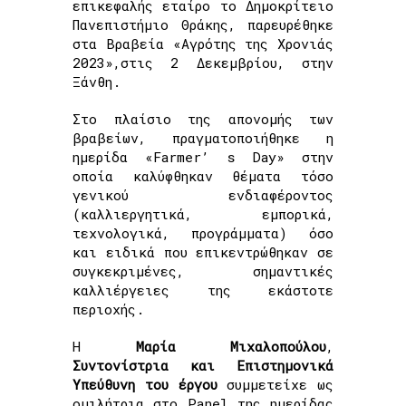
επικεφαλής εταίρο το Δημοκρίτειο
Πανεπιστήμιο Θράκης, παρευρέθηκε
στα Βραβεία «Αγρότης της Χρονιάς
2023»,στις 2 Δεκεμβρίου, στην
Ξάνθη.
Στο πλαίσιο της απονομής των
βραβείων, πραγματοποιήθηκε η
ημερίδα «Farmer’ s Day» στην
οποία καλύφθηκαν θέματα τόσο
γενικού ενδιαφέροντος
(καλλιεργητικά, εμπορικά,
τεχνολογικά, προγράμματα) όσο
και ειδικά που επικεντρώθηκαν σε
συγκεκριμένες, σημαντικές
καλλιέργειες της εκάστοτε
περιοχής.
Η
Μαρία Μιχαλοπούλου
,
Συντονίστρια και Επιστημονικά
Υπεύθυνη του έργου
συμμετείχε ως
ομιλήτρια στο Panel της ημερίδας