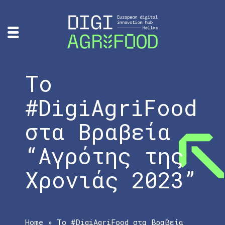
Το
#DigiAgriFood
στα Βραβεία
“Αγρότης της
Χρονιάς 2023”
Home
»
Το #DigiAgriFood στα Βραβεία