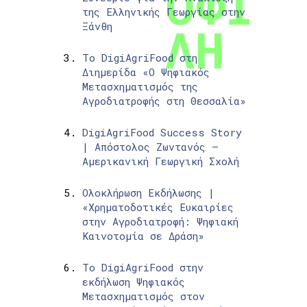
της Ελληνικής Γεωργίας στην
Ξάνθη
Το DigiAgriFood στη
Διημερίδα «Ο Ψηφιακός
Μετασχηματισμός της
Αγροδιατροφής στη Θεσσαλία»
DigiAgriFood Success Story
| Απόστολος Ζωντανός –
Αμερικανική Γεωργική Σχολή
Ολοκλήρωση Εκδήλωσης |
«Χρηματοδοτικές Ευκαιρίες
στην Αγροδιατροφή: Ψηφιακή
Καινοτομία σε Δράση»
Το DigiAgriFood στην
εκδήλωση Ψηφιακός
Μετασχηματισμός στον