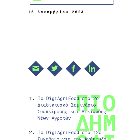
18 Δεκεμβρίου 2023
Το DigiAgriFood στο 2ο
Διαδικτυακό Σεμινάριο
Συσπείρωσης και Δικτύωσης
Νέων Αγροτών
Το DigiAgriFood στο 12ο
Συνέδριο για την Ανάπτυξη