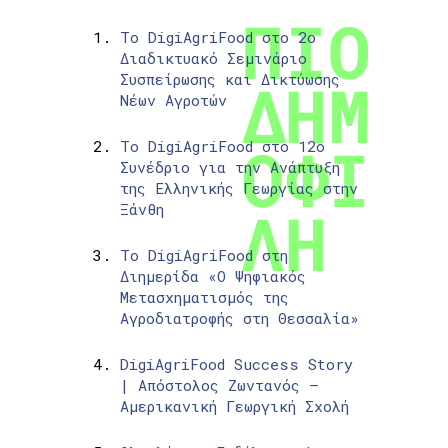
Το DigiAgriFood στο 2ο
Διαδικτυακό Σεμινάριο
Συσπείρωσης και Δικτύωσης
Νέων Αγροτών
Το DigiAgriFood στο 12ο
Συνέδριο για την Ανάπτυξη
της Ελληνικής Γεωργίας στην
Ξάνθη
Το DigiAgriFood στη
Διημερίδα «Ο Ψηφιακός
Μετασχηματισμός της
Αγροδιατροφής στη Θεσσαλία»
DigiAgriFood Success Story
| Απόστολος Ζωντανός –
Αμερικανική Γεωργική Σχολή