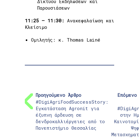
Δικτύου Εκδηλώσεων και
Παρουσιάσεων
11:25 – 11:30:
Ανακεφαλαίωση και
Κλείσιμο
Ομιλητής: κ. Thomas Lainé
Προηγούμενο Άρθρο
Επόμενο
#DigiAgriFoodSuccessStory:
Εγκατάσταση Agronit για
#DigiAg
έξυπνη άρδευση σε
στην Η
δενδροκαλλιέργειες από το
Καινοτομί
Πανεπιστήμιο Θεσσαλίας
Ψη
Μετασχημα