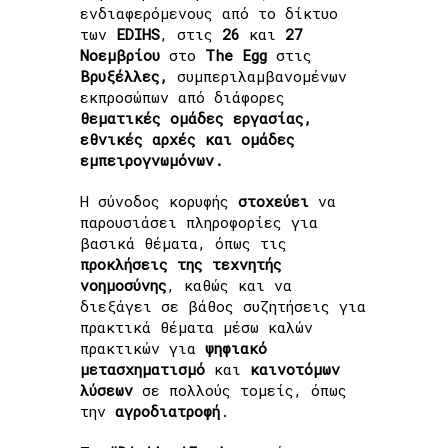
ενδιαφερόμενους από το δίκτυο
των
EDIHS
, στις
26
και
27
Νοεμβρίου
στο
The Egg
στις
Βρυξέλλες,
συμπεριλαμβανομένων
εκπροσώπων από διάφορες
θεματικές ομάδες εργασίας,
εθνικές
αρχές και ομάδες
εμπειρογνωμόνων.
Η σύνοδος κορυφής
στοχεύει
να
παρουσιάσει πληροφορίες για
βασικά θέματα, όπως τις
προκλήσεις της τεχνητής
νοημοσύνης
, καθώς και να
διεξάγει σε βάθος συζητήσεις για
πρακτικά θέματα μέσω καλών
πρακτικών για
ψηφιακό
μετασχηματισμό
και
καινοτόμων
λύσεων
σε πολλούς τομείς, όπως
την
αγροδιατροφή
.