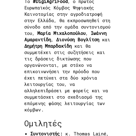
Το
#DigiAgriFood
, ο πρώτος
Ευρωπαϊκός Κόμβος Ψηφιακής
Καινοτομίας στην αγροδιατροφή
στην Ελλάδα, θα εκπροσωπηθεί στη
σύνοδο από την ομάδα συντονισμού
του,
Μαρία Μιχαλοπούλου
,
Ιωάννη
Αμαραντίδη
,
Διονύση Βογλίτση
και
Δημήτρη Μπαρδακίδη
και θα
συμμετέχει στις συζητήσεις και
τις δράσεις δικτύωσης που
οργανώνονται, με στόχο
να
επικοινωνήσει την πρόοδο που
έχει πετύχει στα δύο χρόνια
λειτουργίας του, να
αλληλεπιδράσει με φορείς και να
συμμετάσχει στο σχεδιασμό της
επόμενης φάσης
λειτουργίας των
κόμβων.
Ομιλητές
Συντονιστής:
κ. Thomas Lainé,