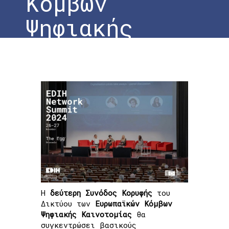
Κόμβων
Ψηφιακής
Καινοτομίας
Home
»
Το #DigiAgriFood στη σύνοδο του
Δικτύου των Ευρωπαϊκών Κόμβων Ψηφιακής
Καινοτομίας
Η
δεύτερη Συνόδος Κορυφής
του
Δικτύου των
Ευρωπαϊκών Κόμβων
Ψηφιακής Καινοτομίας
θα
συγκεντρώσει βασικούς