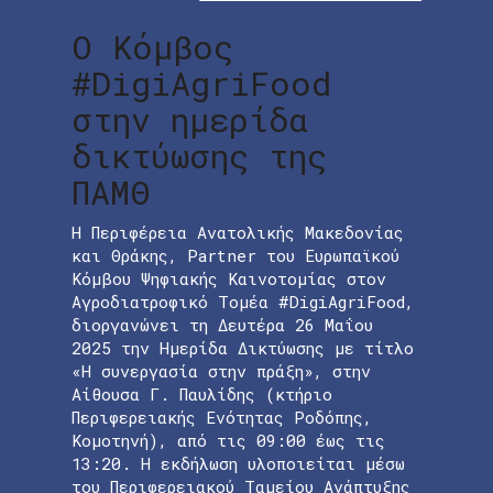
Ο Κόμβος
#DigiAgriFood
στην ημερίδα
δικτύωσης της
ΠΑΜΘ
Η Περιφέρεια Ανατολικής Μακεδονίας
και Θράκης, Partner του Ευρωπαϊκού
Κόμβου Ψηφιακής Καινοτομίας στον
Αγροδιατροφικό Τομέα #DigiAgriFood,
διοργανώνει τη Δευτέρα 26 Μαΐου
2025 την Ημερίδα Δικτύωσης με τίτλο
«Η συνεργασία στην πράξη», στην
Αίθουσα Γ. Παυλίδης (κτήριο
Περιφερειακής Ενότητας Ροδόπης,
Κομοτηνή), από τις 09:00 έως τις
13:20. Η εκδήλωση υλοποιείται μέσω
του Περιφερειακού Ταμείου Ανάπτυξης