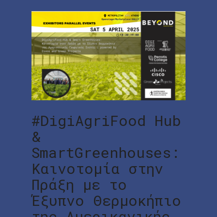
#DigiAgriFood Hub
&
SmartGreenhouses:
Καινοτομία στην
Πράξη με το
Έξυπνο Θερμοκήπιο
της Αμερικανικής