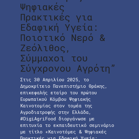
Ψηφιακές
Πρακτικές για
Εδαφική Υγεία:
Ποιοτικό Νερό &
Ζεόλιθος,
Σύμμαχοι του
Σύγχρονου Αγρότη”
Στις 30 Απριλίου 2025, το
Δημοκρίτειο Πανεπιστήμιο Θράκης,
επικεφαλής εταίρο του πρώτου
Ευρωπαϊκού Κόμβου Ψηφιακής
Καινοτομίας στον τομέα της
Αγροδιατροφής στην Ελλάδα,
#DigiAgriFood διοργάνωσε με
επιτυχία το εκπαιδευτικό σεμινάριο
με τίτλο «Καινοτόμες & Ψηφιακές
Πρακτικές για Εδαφική Υγεία: