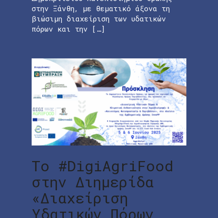
στην Ξάνθη, με θεματικό άξονα τη
βιώσιμη διαχείριση των υδατικών
πόρων και την […]
To #DigiAgriFood
στην Διημερίδα
«Διαχείριση
Υδατικών Πόρων