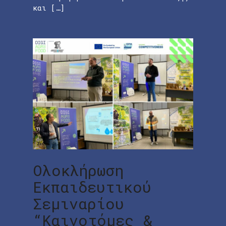
και […]
Ολοκλήρωση
Εκπαιδευτικού
Σεμιναρίου
“Καινοτόμες &