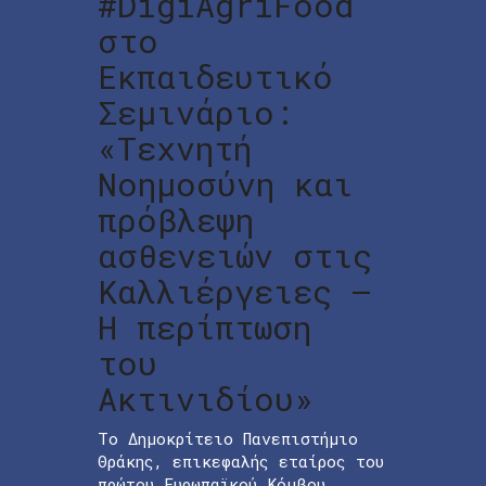
#DigiAgriFood
στο
Εκπαιδευτικό
Σεμινάριο:
«Τεχνητή
Νοημοσύνη και
πρόβλεψη
ασθενειών στις
Καλλιέργειες –
Η περίπτωση
του
Ακτινιδίου»
Το Δημοκρίτειο Πανεπιστήμιο
Θράκης, επικεφαλής εταίρος του
πρώτου Ευρωπαϊκού Κόμβου