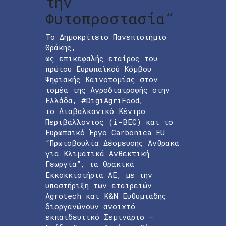
την
Φυτοπροστασία”
Το Δημοκρίτειο Πανεπιστήμιο
Θράκης,
ως επικεφαλής εταίρος του
πρώτου Ευρωπαϊκού Κόμβου
Ψηφιακής Καινοτομίας στον
τομέα της Αγροδιατροφής στην
Ελλάδα, #DigiAgriFood,
το Διαβαλκανικό Κέντρο
Περιβάλλοντος (i-BEC) και το
Ευρωπαϊκό Έργο Carbonica EU
“Πρωτοβουλία Δέσμευσης Άνθρακα
για Κλιματικά Ανθεκτική
Γεωργία”, τα Θρακικά
Εκκοκκιστήρια ΑΕ, με την
υποστήριξη των εταιρειών
Agrotech και Κ&Ν Ευθυμιάδης
διοργανώνουν ανοιχτό
εκπαιδευτικό Σεμινάριο –