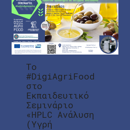
Το
#DigiAgriFood
στο
Εκπαιδευτικό
Σεμινάριο
«HPLC Ανάλυση
(Υγρή