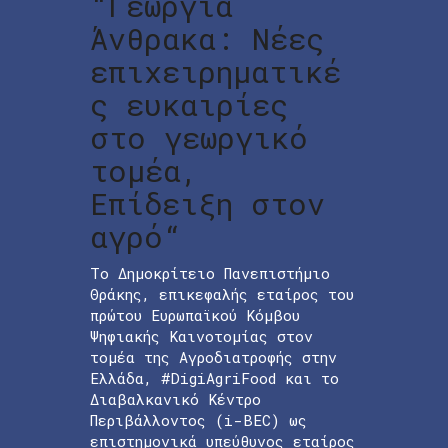
“Γεωργία
Άνθρακα: Νέες
επιχειρηματικέ
ς ευκαιρίες
στο γεωργικό
τομέα,
Επίδειξη στον
αγρό“
Το Δημοκρίτειο Πανεπιστήμιο
Θράκης, επικεφαλής εταίρος του
πρώτου Ευρωπαϊκού Κόμβου
Ψηφιακής Καινοτομίας στον
τομέα της Αγροδιατροφής στην
Ελλάδα, #DigiAgriFood και το
Διαβαλκανικό Κέντρο
Περιβάλλοντος (i-BEC) ως
επιστημονικά υπεύθυνος εταίρος