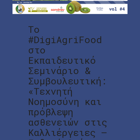
Το
#DigiAgriFood
στο
Εκπαιδευτικό
Σεμινάριο &
Συμβουλευτική:
«Τεχνητή
Νοημοσύνη και
πρόβλεψη
ασθενειών στις
Καλλιέργειες –