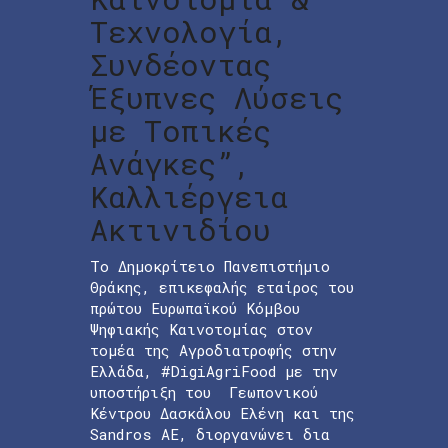
Τεχνολογία,
Συνδέοντας
Έξυπνες Λύσεις
με Τοπικές
Ανάγκες”,
Καλλιέργεια
Ακτινιδίου
Το Δημοκρίτειο Πανεπιστήμιο
Θράκης, επικεφαλής εταίρος του
πρώτου Ευρωπαϊκού Κόμβου
Ψηφιακής Καινοτομίας στον
τομέα της Αγροδιατροφής στην
Ελλάδα, #DigiAgriFood με την
υποστήριξη του Γεωπονικού
Κέντρου Δασκάλου Ελένη και της
Sandros AE, διοργανώνει δια