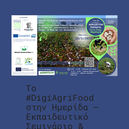
Το
#DigiAgriFood
στην Ημερίδα –
Εκπαιδευτικό
Σεμινάριο &