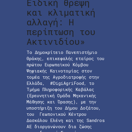
Ειδική θρέψη
και κλιματική
αλλαγή: Η
περίπτωση του
Ακτινιδίου»
Το Δημοκρίτειο Πανεπιστήμιο
Θράκης, επικεφαλής εταίρος του
πρώτου Ευρωπαϊκού Κόμβου
Ψηφιακής Καινοτομίας στον
τομέα της Αγροδιατροφής στην
Ελλάδα, #DigiAgriFood, το
Τμήμα Πληροφορικής Καβάλας
(Ερευνητική Ομάδα Μηχανικής
Μάθησης και Όρασης), με την
υποστήριξη του Δήμου Δοξάτου,
του Γεωπονικού Κέντρου
Δασκάλου Ελένη και της Sandros
AE διοργανώνουν δια ζώσης