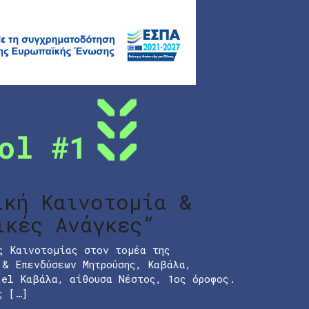
ική Καινοτομία &
ικές Ανάγκες”
ς Καινοτομίας στον τομέα της
 & Επενδύσεων Μητρούσης, Καβάλα,
tel Καβάλα, αίθουσα Νέστος, 1ος όροφος.
ς […]