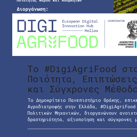
Το #DigiAgriFood στ
Ποιότητα, Επιπτώσει
και Σύγχρονες Μέθοδ
Το Δημοκρίτειο Πανεπιστήμιο Θράκης, επικ
Αγροδιατροφής στην Ελλάδα, #DigiAgriFood
Πολιτικών Μηχανικών, διοργανώνουν ανοιχτ
δραστηριότητα, αξιοποίηση και σύγχρονες 