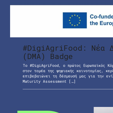
#DigiAgriFood: Νέα 
(DMA) Badge
Το #DigiAgriFood, ο πρώτος Ευρωπαϊκός Κό
στον τομέα της ψηφιακής καινοτομίας, κερ
επιβεβαιώνει τη δέσμευσή μας για την ενί
Maturity Assessment […]