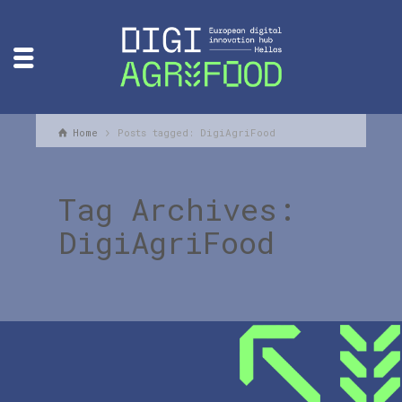
Home
Posts tagged: DigiAgriFood
Tag Archives:
DigiAgriFood