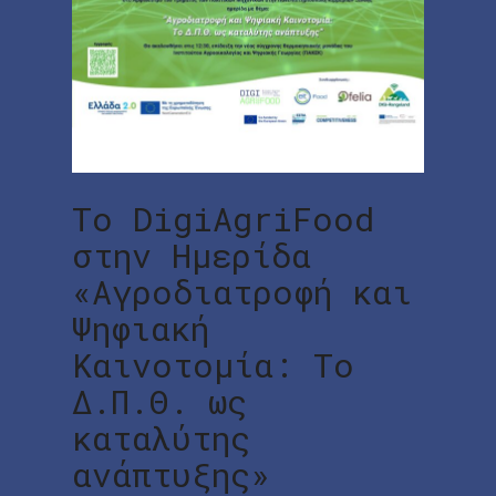
Το DigiAgriFood
στην Ημερίδα
«Αγροδιατροφή και
Ψηφιακή
Καινοτομία: Το
Δ.Π.Θ. ως
καταλύτης
ανάπτυξης»