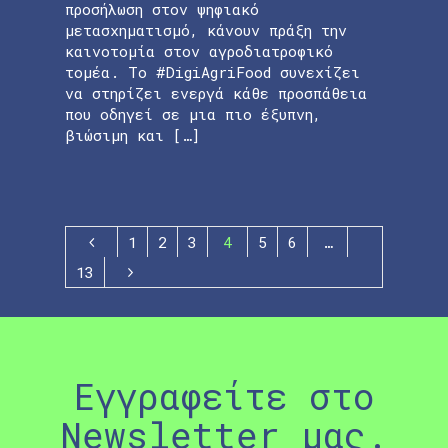
προσήλωση στον ψηφιακό
μετασχηματισμό, κάνουν πράξη την
καινοτομία στον αγροδιατροφικό
τομέα. Το #DigiAgriFood συνεχίζει
να στηρίζει ενεργά κάθε προσπάθεια
που οδηγεί σε μια πιο έξυπνη,
βιώσιμη και […]
1
2
3
4
5
6
…
13
Εγγραφείτε στο
Newsletter μας.