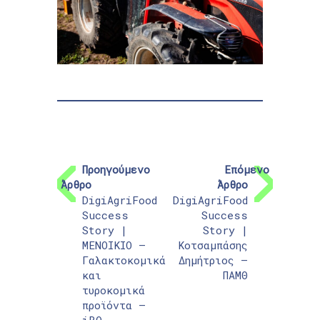
Προηγούμενο
Επόμενο
Άρθρο
Άρθρο
DigiAgriFood
DigiAgriFood
Success
Success
Story |
Story |
ΜΕΝΟΙΚΙΟ –
Κοτσαμπάσης
Γαλακτοκομικά
Δημήτριος –
και
ΠΑΜΘ
τυροκομικά
προϊόντα –