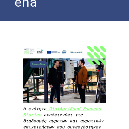
ena
Home
»
DigiAgriFood Success Story |
Nuts Hellas – Καρυδεώνες Βραχιώλη –
ena
Η ενότητα
DigiAgriFood Success
Stories
αναδεικνύει τις
διαδρομές αγροτών και αγροτικών
επιχειρήσεων που συνεργάστηκαν