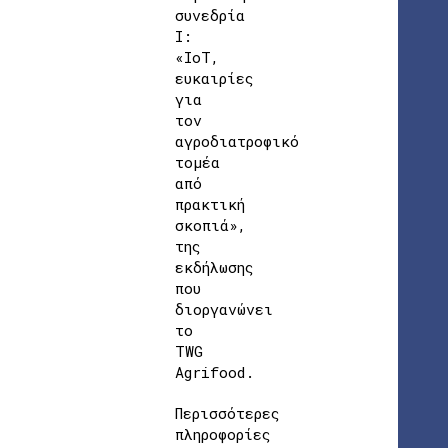
συνεδρία
Ι:
«IoT,
ευκαιρίες
για
τον
αγροδιατροφικό
τομέα
από
πρακτική
σκοπιά»,
της
εκδήλωσης
που
διοργανώνει
το
TWG
Agrifood.
Περισσότερες
πληροφορίες