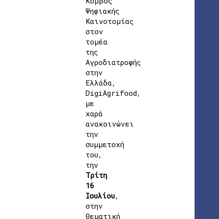
Κόμβος
Ψηφιακής
Καινοτομίας
στον
τομέα
της
Αγροδιατροφής
στην
Ελλάδα,
DigiAgrifood,
με
χαρά
ανακοινώνει
την
συμμετοχή
του,
την
Τρίτη
16
Ιουλίου
,
στην
Θεματική