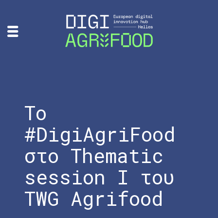
Το
#DigiAgriFood
στο Thematic
session I του
TWG Agrifood