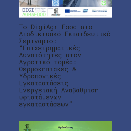
Το DigiAgriFood στο
Διαδικτυακό Εκπαιδευτικό
Σεμινάριο:
“Επιχειρηματικές
Δυνατότητες στον
Αγροτικό τομέα:
Θερμοκηπιακές &
Υδροπονικές
Εγκαταστάσεις –
Ενεργειακή Αναβάθμιση
υφιστάμενων
εγκαταστάσεων”