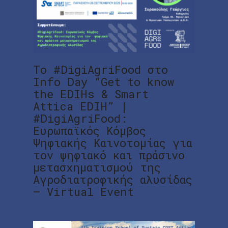
To #DigiAgriFood στο
Info Day “Get to know
the EDIHs & Smart
Attica EDIH” |
#DigiAgriFood:
Ευρωπαϊκός Κόμβος
Ψηφιακής Καινοτομίας για
τον ψηφιακό και πράσινο
μετασχηματισμού της
Αγροδιατροφικής αλυσίδας
– Virtual Event