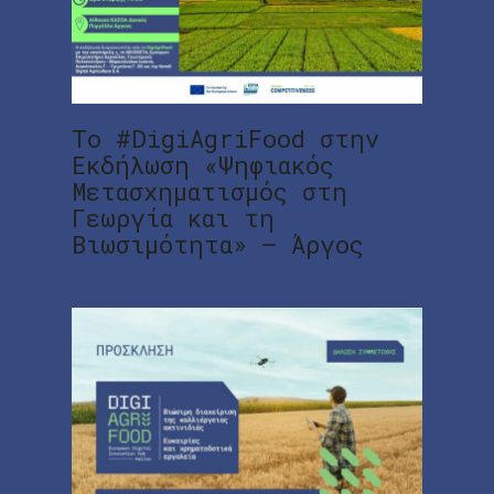
Το #DigiAgriFood στην
Εκδήλωση «Ψηφιακός
Μετασχηματισμός στη
Γεωργία και τη
Βιωσιμότητα» – Άργος