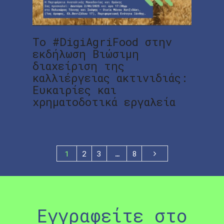
Το #DigiAgriFood στην
εκδήλωση Βιώσιμη
διαχείριση της
καλλιέργειας ακτινιδιάς:
Ευκαιρίες και
χρηματοδοτικά εργαλεία
1
2
3
…
8
Εγγραφείτε στο