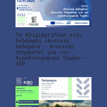
Το #DigiAgriFood στην
Εκδήλωση «Ανοιχτά
Δεδομένα – Ανοιχτές
Υπηρεσίες για τον
Αγροδιατροφικό Τομέα» –
ΔΕΘ