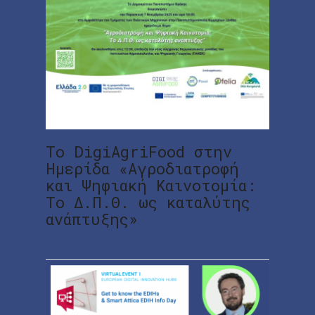
Το DigiAgriFood στην
Ημερίδα «Αγροδιατροφή
και Ψηφιακή Καινοτομία:
Το Δ.Π.Θ. ως καταλύτης
ανάπτυξης»