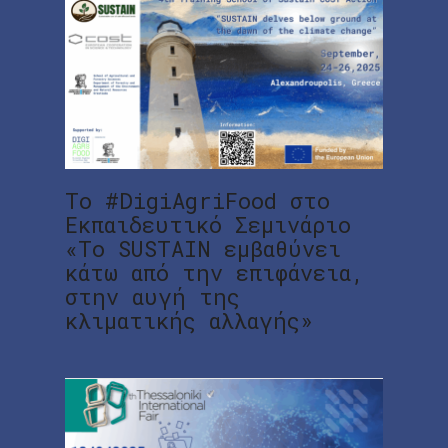
Το #DigiAgriFood στο
Εκπαιδευτικό Σεμινάριο
«Το SUSTAIN εμβαθύνει
κάτω από την επιφάνεια,
στην αυγή της
κλιματικής αλλαγής»