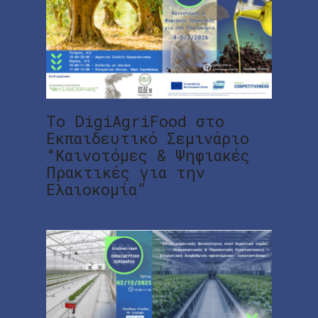
Το DigiAgriFood στο
Εκπαιδευτικό Σεμινάριο
“Καινοτόμες & Ψηφιακές
Πρακτικές για την
Ελαιοκομία”