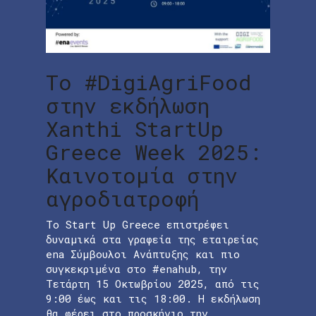
To #DigiAgriFood
στην εκδήλωση
Xanthi StartUp
Greece Week 2025:
Καινοτομία στην
αγροδιατροφή
Το Start Up Greece επιστρέφει
δυναμικά στα γραφεία της εταιρείας
ena Σύμβουλοι Ανάπτυξης και πιο
συγκεκριμένα στο #enahub, την
Τετάρτη 15 Οκτωβρίου 2025, από τις
9:00 έως και τις 18:00. Η εκδήλωση
θα φέρει στο προσκήνιο την