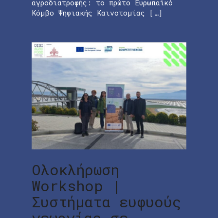
αγροδιατροφής: το πρώτο Ευρωπαϊκό
Κόμβο Ψηφιακής Καινοτομίας […]
Ολοκλήρωση
Workshop |
Συστήματα ευφυούς
γεωργίας σε