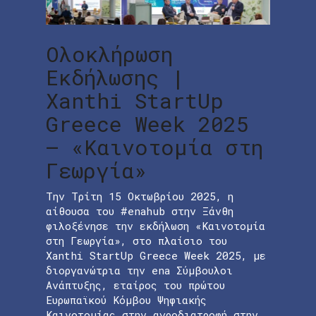
Ολοκλήρωση
Εκδήλωσης |
Xanthi StartUp
Greece Week 2025
– «Καινοτομία στη
Γεωργία»
Την Τρίτη 15 Οκτωβρίου 2025, η
αίθουσα του #enahub στην Ξάνθη
φιλοξένησε την εκδήλωση «Καινοτομία
στη Γεωργία», στο πλαίσιο του
Xanthi StartUp Greece Week 2025, με
διοργανώτρια την ena Σύμβουλοι
Ανάπτυξης, εταίρος του πρώτου
Ευρωπαϊκού Κόμβου Ψηφιακής
Καινοτομίας στην αγροδιατροφή στην