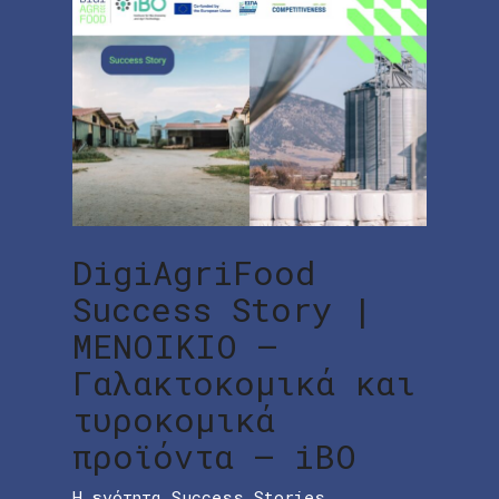
DigiAgriFood
Success Story |
ΜΕΝΟΙΚΙΟ –
Γαλακτοκομικά και
τυροκομικά
προϊόντα – iBO
Η ενότητα Success Stories