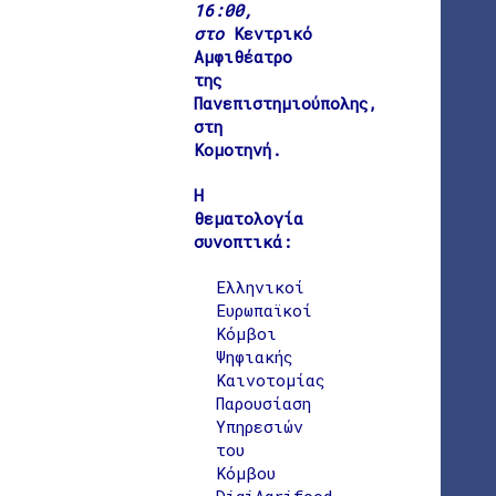
16:00,
στο
Κεντρικό
Αμφιθέατρο
της
Πανεπιστημιούπολης,
στη
Κομοτηνή.
Η
θεματολογία
συνοπτικά:
Ελληνικοί
Ευρωπαϊκοί
Κόμβοι
Ψηφιακής
Καινοτομίας
Παρουσίαση
Υπηρεσιών
του
Κόμβου
DigiAgrifood,