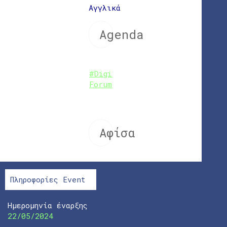
Αγγλικά
Agenda
#DigiAgriFood
Forum_Agenda
Αφίσα
Πληροφορίες Event
Ημερομηνία έναρξης
22/05/2024