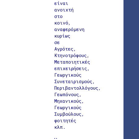
είναι
ανοιχτή
στο
κοινό,
αναφερόμενη
κυρίως
σε
Αγρότες,
Κτηνοτρόφους,
Μεταποιητικές
επιχειρήσεις,
Γεωργικούς
Συνεταιρισμούς,
Περιβαντολλόγους,
Γεωπόνους,
Μηχανικούς,
Γεωργικούς
Συμβούλους,
φοιτητές
κλπ.