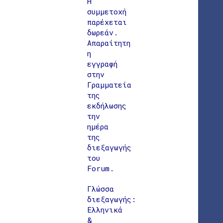
Η
συμμετοχή
παρέχεται
δωρεάν.
Απαραίτητη
η
εγγραφή
στην
Γραμματεία
της
εκδήλωσης
την
ημέρα
της
διεξαγωγής
του
Forum.
Γλώσσα
διεξαγωγής:
Ελληνικά
&