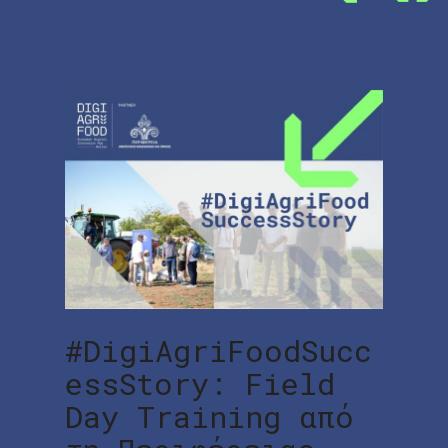
#DigiAgriFoodSucc
essStory: Field
Day Training από