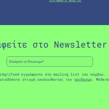
info@afs.edu.gr
αφείτε στο Newsletter
iAgriFood εγγράφεστε στη mailing list του κόμβου.
ποιαδήποτε στιγμή ακολουθώντας τον
σύνδεσμο
. Μάθετ