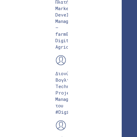
Πλατής
Market
Development
Manager
–
farmB
Digital
Agriculture
Διονύσης
Βογλίτσης
Technical
Project
Manager
του
#DigiAgriFood