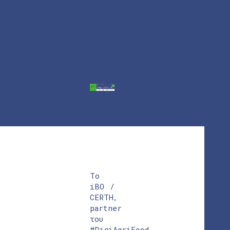
Το
iBO /
CERTH,
partner
του
#DigiAgriFood,