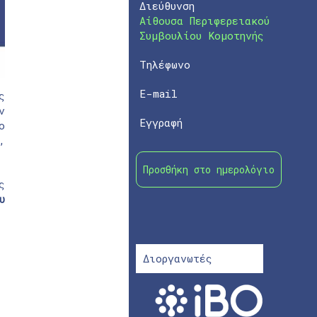
Διεύθυνση
Αίθουσα Περιφερειακού
Συμβουλίου Κομοτηνής
Τηλέφωνο
E-mail
ς
ν
Εγγραφή
ο
,
Προσθήκη στο ημερολόγιο
ς
υ
Διοργανωτές