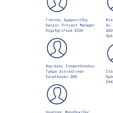
Γιάννης Αμαραντίδης
Νικ
Senior Project Manager
Αν.
DigiAgriFood EDIH
ΔΑΟ
Θρά
Κυριάκος Στεφανόπουλος
Τμήμα Διοικητικών
Στα
Συναλλαγών ΔΠΘ
Πρό
ΕΚΚ
Δημήτρης Μπαρδακίδης