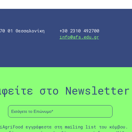
70 01 Θεσσαλονίκη
+30 2310 492700
info@afs.edu.gr
αφείτε στο Newsletter
iAgriFood εγγράφεστε στη mailing list του κόμβου.