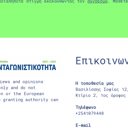
ποιαδήποτε στιγμή ακολουθώντας τον
σύνδεσμο
. Μάθετ
Επικοινω
iews and opinions
Η τοποθεσία μας
nly and do not
Βασιλίσσης Σοφίας 12
on or the European
Κτίριο 2, 1ος όροφος
 granting authority can
Τηλέφωνο
+2541079448
E-mail