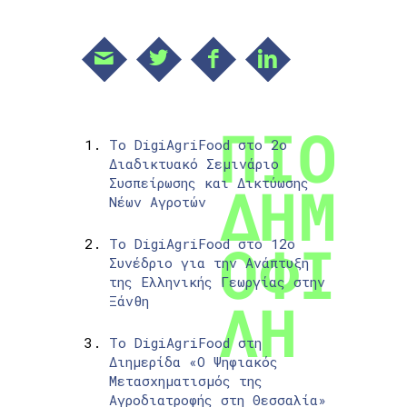
Το DigiAgriFood στο 2ο
Διαδικτυακό Σεμινάριο
Συσπείρωσης και Δικτύωσης
Νέων Αγροτών
Το DigiAgriFood στο 12ο
Συνέδριο για την Ανάπτυξη
της Ελληνικής Γεωργίας στην
Ξάνθη
Το DigiAgriFood στη
Διημερίδα «Ο Ψηφιακός
Μετασχηματισμός της
Αγροδιατροφής στη Θεσσαλία»