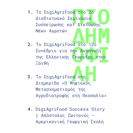
Το DigiAgriFood στο 2ο
Διαδικτυακό Σεμινάριο
Συσπείρωσης και Δικτύωσης
Νέων Αγροτών
Το DigiAgriFood στο 12ο
Συνέδριο για την Ανάπτυξη
της Ελληνικής Γεωργίας στην
Ξάνθη
Το DigiAgriFood στη
Διημερίδα «Ο Ψηφιακός
Μετασχηματισμός της
Αγροδιατροφής στη Θεσσαλία»
DigiAgriFood Success Story
| Απόστολος Ζωντανός –
Αμερικανική Γεωργική Σχολή