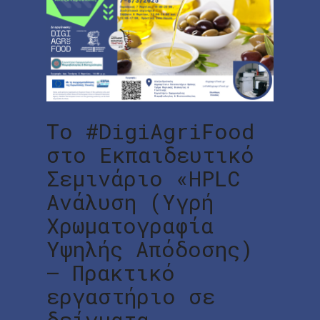
Το #DigiAgriFood
στο Εκπαιδευτικό
Σεμινάριο «HPLC
Ανάλυση (Υγρή
Χρωματογραφία
Υψηλής Απόδοσης)
– Πρακτικό
εργαστήριο σε
δείγματα