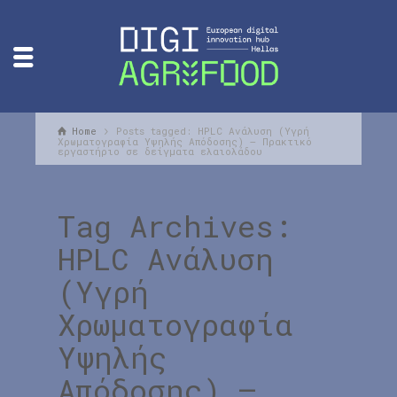
Home
Posts tagged: HPLC Ανάλυση (Υγρή
Χρωματογραφία Υψηλής Απόδοσης) – Πρακτικό
εργαστήριο σε δείγματα ελαιολάδου
Tag Archives:
HPLC Ανάλυση
(Υγρή
Χρωματογραφία
Υψηλής
Απόδοσης) –