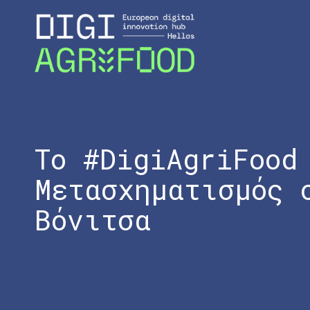
Το #DigiAgriFood
Μετασχηματισμός 
Βόνιτσα