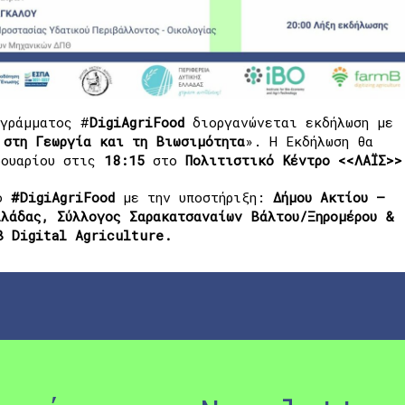
ογράμματος #
DigiAgriFood
διοργανώνεται εκδήλωση με
 στη Γεωργία και τη Βιωσιμότητα
». Η Εκδήλωση θα
ουαρίου στις
18:15
στο
Πολιτιστικό Κέντρο <<ΛΑΪΣ>>
το
#DigiAgriFood
με την υποστήριξη:
Δήμου Ακτίου –
λλάδας, Σύλλογος Σαρακατσαναίων Βάλτου/Ξηρομέρου &
B Digital Agriculture.