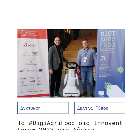
Δικτύωση
Δελτία Τύπου
Το #DigiAgriFood στο Innovent
Forum 2023 στη Λάρισα