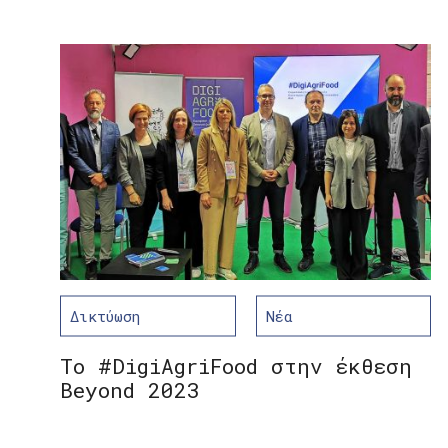
Δικτύωση
Νέα
Το #DigiAgriFood στην έκθεση
Beyond 2023