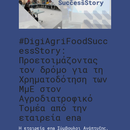
#DigiAgriFoodSucc
essStory:
Προετοιμάζοντας
τον δρόμο για τη
Χρηματοδότηση των
ΜμΕ στον
Αγροδιατροφικό
Τομέα από την
εταιρεία ena
H εταιρεία ena Σύμβουλοι Ανάπτυξης,