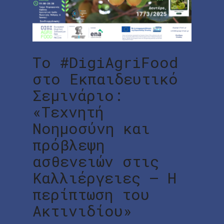
Το #DigiAgriFood
στο Εκπαιδευτικό
Σεμινάριο:
«Τεχνητή
Νοημοσύνη και
πρόβλεψη
ασθενειών στις
Καλλιέργειες – Η
περίπτωση του
Ακτινιδίου»