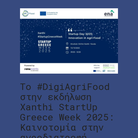
To #DigiAgriFood
στην εκδήλωση
Xanthi StartUp
Greece Week 2025:
Καινοτομία στην
αγροδιατροφή