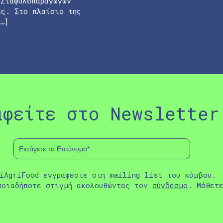
 Σταφυλοπαραγωγών
ας. Στο πλαίσιο της
…]
αφείτε στο Newsletter
iAgriFood εγγράφεστε στη mailing list του κόμβου.
ποιαδήποτε στιγμή ακολουθώντας τον
σύνδεσμο
. Μάθετ