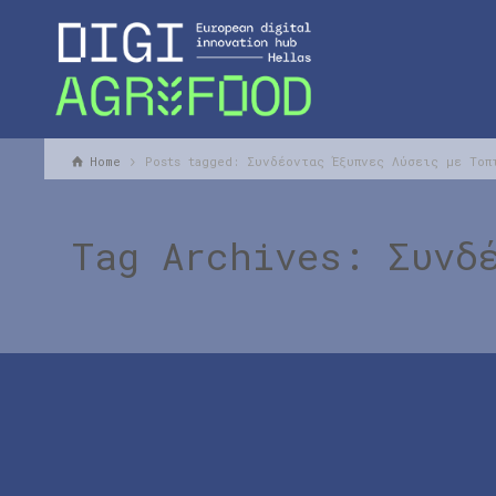
Home
Posts tagged: Συνδέοντας Έξυπνες Λύσεις με Τοπ
Tag Archives: Συνδ