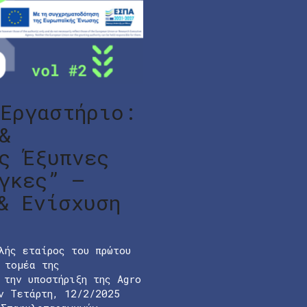
Εργαστήριο:
&
ς Έξυπνες
γκες” –
& Ενίσχυση
λής εταίρος του πρώτου
 τομέα της
 την υποστήριξη της Agro
ν Τετάρτη, 12/2/2025