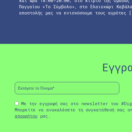
και ώρα 18:00-20:00, στο κτίριο της Ομάδας
Παγγαίου «Το Σύμβολο», στο Ελαιοχώρι Καβάλ
αποστολής μας να ενισχύσουμε τους αγρότες [
Εγγρ
Με την εγγραφή σας στο newsletter του #Dig
Μπορείτε να ανακαλέσετε τη συγκατάθεσή σας ο
απορρήτου
μας.