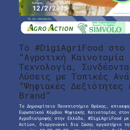
Το #DigiAgriFood στο 
“Αγροτική Καινοτομία 
Τεχνολογία, Συνδέοντα
Λύσεις με Τοπικές Ανά
“Ψηφιακές Δεξιότητες 
Brand”
Το Δημοκρίτειο Πανεπιστήμιο Θράκης, επικεφα
Ευρωπαϊκού Κόμβου Ψηφιακής Καινοτομίας στον
Αγροδιατροφής στην Ελλάδα, #DigiAgriFood με
Action, διοργανώνει δια ζώσης εργαστήριο τη